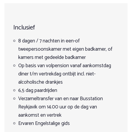
Max. 90 kg
IJsland is typisch een land dat erom vraagt te paard te
Dag 1: Aankomst en kennismaking
1
2
3
4
5
Op aanvraag max. 100 kg
worden ontdekt, vol wilde natuur en prachtige
landschappen. De natuur is uniek, woest en ongerept.
Je wordt om 14.00 uur opgehaald bij BSÍ in Reykjavik. Na
IJsland is een geweldig land voor een avontuurlijke
Leeftijd
een transfer van ongeveer 2,5 uur kom je aan bij de
Inclusief
ruitervakantie. Of het nu een weekendje weg te paard is of
boerderij, waar je je kamer betrekt. ’s Avonds maak je
een volledige week paardrijden. Een standplaatsvakantie of
Min. 15 jaar en ervaren, onder begeleiding van een
Geen startdata
kennis met je paard tijdens een korte rit van ongeveer
een trektocht te paard en of het voor de beginnende ruiter
8 dagen / 7 nachten in een-of
volwassene
anderhalf uur op het privéstrand van de boerderij. Daarna
is of de vergevorderde ruiter. Het kan allemaal.
geniet je van een heerlijk diner, maak je kennis met de
tweepersoonskamer met eigen badkamer, of
Aantal deelnemers
andere deelnemers en kun je ontspannen in de gezellige
kamers met gedeelde badkamer
Ben je klaar voor een uniek avontuur door vulkanische
bar van de boerderij.
Exclusief reserveringskosten 25 euro per boeking
vlakten, uitgestrekte lavavelden en betoverende
Op basis van volpension vanaf aankomstdag
Min. 2 en max. 20 ruiters (drie weken voor vertrek)
Let op, afwijkende aanbetalings- en annuleringsvoorwaarden
watervallen? Dit unieke eiland ontdek je het beste vanaf de
Dag 2: Rit naar Arnastapi
diner t/m vertrekdag ontbijt incl. niet-
rug van een paard. Een paardrijvakantie in IJsland biedt je de
van toepassing. Annuleringen die minder dan 30 dagen voor
kans om dit adembenemende land op een bijzondere
alcoholische drankjes
vertrek worden ontvangen, worden volledig in rekening
Vandaag rijd je langs een spectaculaire route die nog vrij
manier te ervaren.
6,5 dag paardrijden
onbekend is. Vanaf de boerderij volg je kliffen langs de kust
gebracht. Annuleringen die minder dan 90 dagen voor vertrek
en steek je kleine watervallen over, met uitzicht op de voet
Verzameltransfer van en naar Busstation
worden ontvangen, worden 75% van de totale prijs in rekening
van de Snæfellsjökull-gletsjer aan je rechterkant en de
Reykjavik om 14.00 uur op de dag van
gebracht. De aanbetaling is 75% van de reissom.
uitgestrekte Noord-Atlantische Oceaan aan je linkerkant.
aankomst en vertrek
Via grindwegen, waar je lekker tempo kunt maken, bereik je
het vissersdorp Arnastapi. Na ongeveer 4-5 uur paardrijden
Ervaren Engelstalige gids
De lokale organisatie behoudt zich het recht voor om een ​​
keer je terug naar de boerderij voor een ontspannen