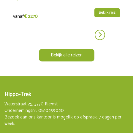
afscheid neemt van je paard.
Bekijk reis
Dag 7: Vertrek
vanaf
€ 2270
Na een laatste gezamenlijk ontbijt word je teruggebracht
naar BSÍ Reykjavik, waar je om 14.00 uur aankomt.
Bekijk alle reizen
Hippo-Trek
Waterstraat 25, 3770 Riemst
Ondernemingsnr. 0810239020
Bezoek aan ons kantoor is mogelijk op afspraak, 7 dagen per
week.