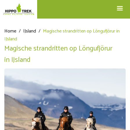
+32 12 74 45 75
Blog
info@hippotrek.be
Home
/
IJsland
/
Magische strandritten op Löngufjörur in
IJsland
Magische strandritten op Löngufjörur
in IJsland