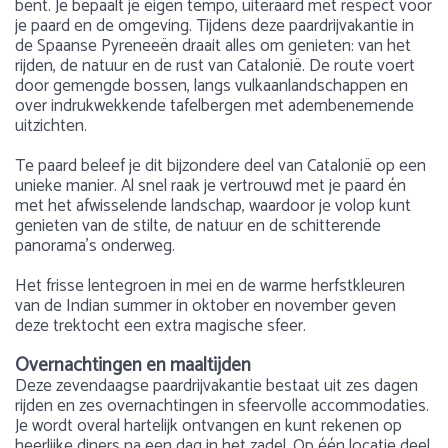
bent. Je bepaalt je eigen tempo, uiteraard met respect voor
je paard en de omgeving. Tijdens deze paardrijvakantie in
de Spaanse Pyreneeën draait alles om genieten: van het
rijden, de natuur en de rust van Catalonië. De route voert
door gemengde bossen, langs vulkaanlandschappen en
over indrukwekkende tafelbergen met adembenemende
uitzichten.
Te paard beleef je dit bijzondere deel van Catalonië op een
unieke manier. Al snel raak je vertrouwd met je paard én
met het afwisselende landschap, waardoor je volop kunt
genieten van de stilte, de natuur en de schitterende
panorama’s onderweg.
Het frisse lentegroen in mei en de warme herfstkleuren
van de Indian summer in oktober en november geven
deze trektocht een extra magische sfeer.
Overnachtingen en maaltijden
Deze zevendaagse paardrijvakantie bestaat uit zes dagen
rijden en zes overnachtingen in sfeervolle accommodaties.
Je wordt overal hartelijk ontvangen en kunt rekenen op
heerlijke diners na een dag in het zadel. Op één locatie deel