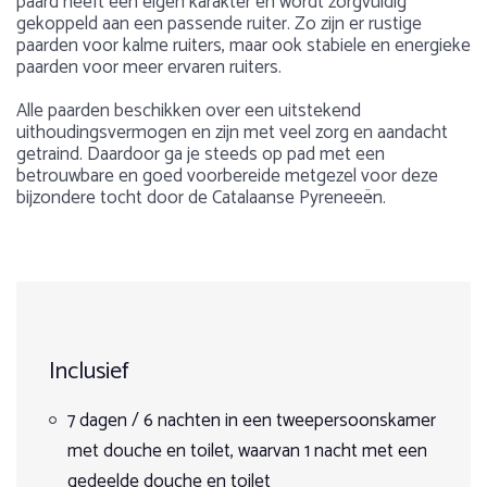
paard heeft een eigen karakter en wordt zorgvuldig
gekoppeld aan een passende ruiter. Zo zijn er rustige
paarden voor kalme ruiters, maar ook stabiele en energieke
paarden voor meer ervaren ruiters.
Alle paarden beschikken over een uitstekend
uithoudingsvermogen en zijn met veel zorg en aandacht
getraind. Daardoor ga je steeds op pad met een
betrouwbare en goed voorbereide metgezel voor deze
bijzondere tocht door de Catalaanse Pyreneeën.
Voorbeeld dagprogramma
Gewicht
Over Catalonië & de Pyreneeën
Max. 90 kg
Zowel Catalonië als de Spaanse Pyreneeën zijn rijk aan
Dag 1:
1
2
3
4
5
mooie natuur en verzekerd je van een avontuurlijke
paardrijvakantie! Paardrijden over de bergen, door de
Leeftijd
Je komt in de ochtend van een zelfgekozen dag in de week.
bossen of over het strand. Catalonië en de Pyreneeën te
Je ontmoet je paard en krijgt alle benodigde materialen en
Inclusief
paard biedt vele mogelijkheden.
Min. 16 jaar en onder begeleiding van een volwassene
instructies over het zadelen van je paard, waar je precies
Vertrekmaand
naar toe rijdt en wanneer en hoe je je paard voert. Ook krijg
Op deze locaties wordt vooral veel gereden met de
7 dagen / 6 nachten in een tweepersoonskamer
Aantal deelnemers
je uitleg over de kaart die je onderweg gebruikt om de
Datum
Andalusiër. Een barok, imposant en zeer werkwillig paard.
route te volgen. Na een kleine snack ben je helemaal klaar
met douche en toilet, waarvan 1 nacht met een
om erop uit te trekken! De paden leiden je door
Min. 2 ruiters en max. 6 ruiters
gedeelde douche en toilet
Het klimaat in Catalonie en de Pyreneeën