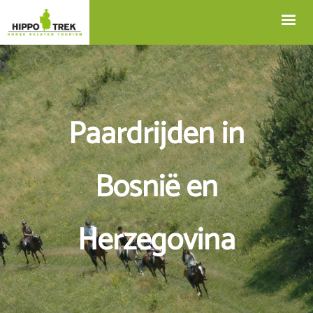
+32 12 74 45 75
Blog
info@hippotrek.be
Paardrijden in
Bosnië en
Herzegovina