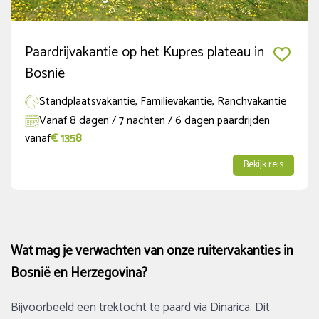
Herfstvakantie (NED regio Midden en Zuid)
(1)
Paardrijvakantie op het Kupres plateau in
Duur
Bosnië
7 tot 12 dagen
(3)
Standplaatsvakantie, Familievakantie, Ranchvakantie
Vanaf 8 dagen / 7 nachten / 6 dagen paardrijden
vanaf
€ 1358
Ruiterniveau
Bekijk reis
Gevorderde Ruiter
(3)
Zeer gevorderde Ruiter
(3)
Nieuwe of populaire reizen
Wat mag je verwachten van onze ruitervakanties in
Bosnië en Herzegovina?
Vol in 2026
(1)
Bijvoorbeeld een trektocht te paard via Dinarica. Dit