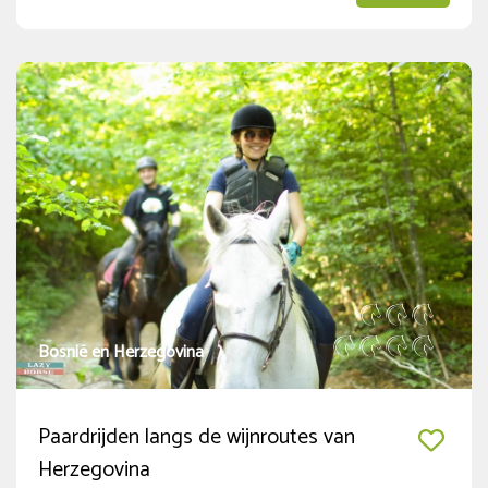
Prijs
Onder de € 500
€ 500 - € 1000
€ 1000 - € 2000
€ 2000 - € 3000
Boven de € 3000
Periode
Bosnië en Herzegovina
Aankomsten
Paardrijden langs de wijnroutes van
Herzegovina
augustus
2026