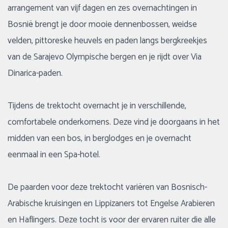
Extra Opties
arrangement van vijf dagen en zes overnachtingen in
Bosnië brengt je door mooie dennenbossen, weidse
1-persoons accommodatie
(1)
velden, pittoreske heuvels en paden langs bergkreekjes
Niet-ruiter
(1)
van de Sarajevo Olympische bergen en je rijdt over Via
Dinarica-paden.
Tijdens de trektocht overnacht je in verschillende,
comfortabele onderkomens. Deze vind je doorgaans in het
midden van een bos, in berglodges en je overnacht
eenmaal in een Spa-hotel.
De paarden voor deze trektocht variëren van Bosnisch-
Arabische kruisingen en Lippizaners tot Engelse Arabieren
en Haflingers. Deze tocht is voor der ervaren ruiter die alle