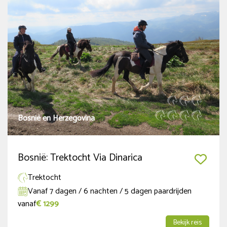
Data 2027 online
(1)
Thema
Trektocht
(1)
Semi-Trektocht
(1)
Standplaatsvakantie
(1)
Bosnië en Herzegovina
Familievakantie
(1)
Ranchvakantie
(1)
Bosnië: Trektocht Via Dinarica
Trektocht
Land
Vanaf 7 dagen / 6 nachten / 5 dagen paardrijden
Bosnië en Herzegovina
vanaf
€ 1299
(3)
Bekijk reis