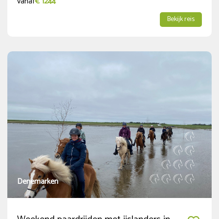
vanaf
€ 1244
Extra Opties
Bekijk reis
1-persoons accommodatie
(7)
Niet-ruiter
(6)
Korting voor kinderen
(3)
Denemarken