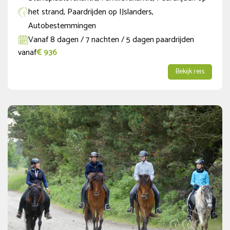
het strand, Paardrijden op IJslanders,
Onder de € 500
Autobestemmingen
Vanaf 8 dagen / 7 nachten / 5 dagen paardrijden
€ 500 - € 1000
vanaf
€ 936
€ 1000 - € 2000
Bekijk reis
€ 2000 - € 3000
Boven de € 3000
Periode
Aankomsten
augustus
2026