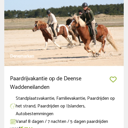
Herfstvakantie (NED regio Noord)
(4)
Meer tonen
Duur
tot 6 dagen
(4)
7 tot 12 dagen
(5)
Denemarken
Ruiterniveau
Paardrijvakantie op de Deense
Beginner
(4)
Waddeneilanden
Gevorderde beginner
(5)
Standplaatsvakantie, Familievakantie, Paardrijden op
het strand, Paardrijden op IJslanders,
Gevorderde Ruiter
(9)
Autobestemmingen
Zeer gevorderde Ruiter
(9)
Vanaf 8 dagen / 7 nachten / 5 dagen paardrijden