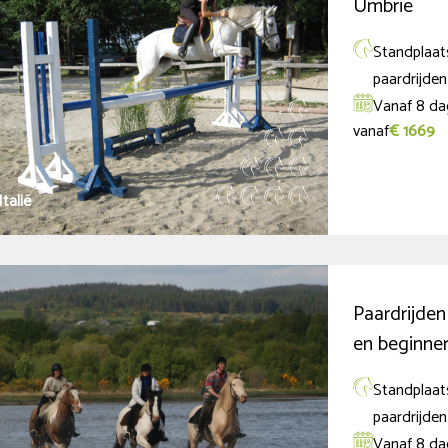
Umbrië
Standplaats
paardrijden
Vanaf 8 da
vanaf
€ 1669
Italië
Paardrijden
en beginne
Standplaats
paardrijden
Vanaf 8 da