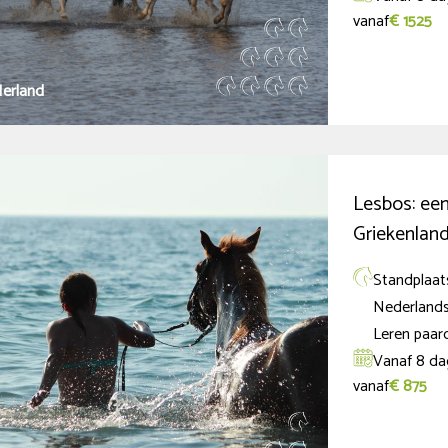
vanaf
€ 1525
Ierland
Lesbos: een
Griekenland
Standplaat
Nederlandst
Leren paard
Vanaf 8 da
vanaf
€ 875