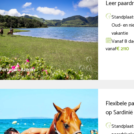
Leer paardr
Standplaats
Oud- en ni
vakantie
Vanaf 8 da
vanaf
€ 2110
Portugal - Azoren
Flexibele pa
op Sardinië
Standplaats