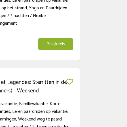
anties, Leren paardrijden op vakantie,
 op het strand, Yoga en Paardrijden
en / 3 nachten / Flexibel
rangement
Bekijk reis
t Legendes: Sterritten in de
nners) - Weekend
vakantie, Familievakantie, Korte
anties, Leren paardrijden op vakantie,
mmingen, Weekend weg te paard
en / 1 nachten / 2 dagen paardrijden