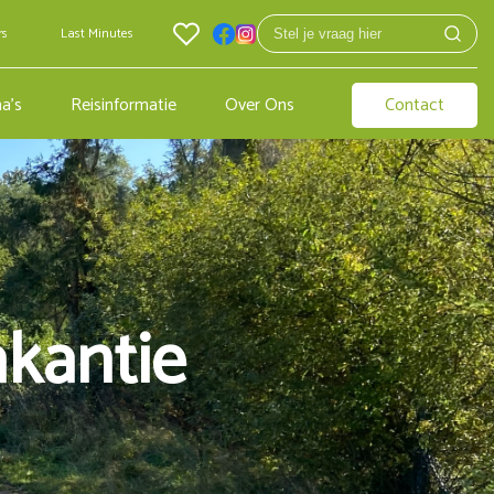
rs
Last Minutes
a's
Reisinformatie
Over Ons
Contact
akantie