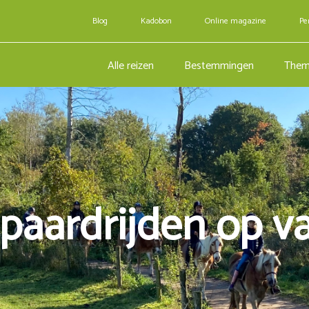
Blog
Kadobon
Online magazine
Pe
Alle reizen
Bestemmingen
Them
paardrijden op v