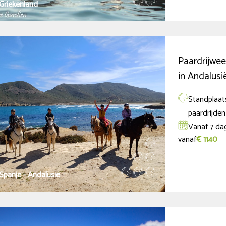
Griekenland
Paardrijwee
in Andalusi
Standplaats
paardrijden
Vanaf 7 da
vanaf
€ 1140
Spanje - Andalusië