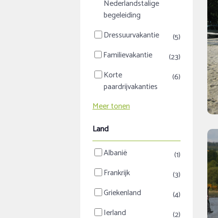
Nederlandstalige
begeleiding
Dressuurvakantie
(5)
Familievakantie
(23)
Korte
(6)
paardrijvakanties
Meer tonen
Land
Albanië
(1)
Frankrijk
(3)
Griekenland
(4)
Ierland
(2)