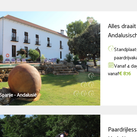
Alles draai
Andalusisc
Standplaats
paardrijvak
Vanaf 4 da
vanaf
€ 876
Spanje - Andalusië
Paardrijless