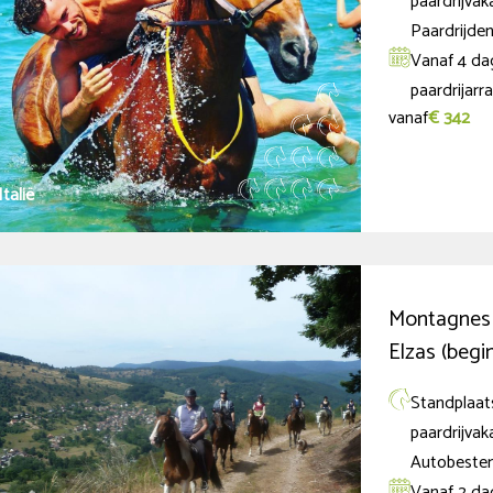
paardrijvak
Paardrijden
Vanaf 4 dag
paardrijar
vanaf
€ 342
Italië
Montagnes e
Elzas (begi
Standplaats
paardrijvak
Autobeste
Vanaf 2 dag