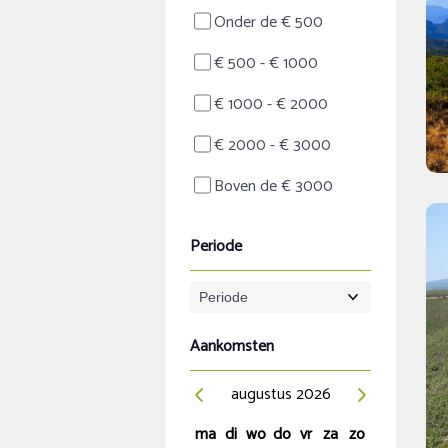
Onder de € 500
€ 500 - € 1000
€ 1000 - € 2000
€ 2000 - € 3000
Boven de € 3000
Periode
Aankomsten
augustus
2026
ma
di
wo
do
vr
za
zo