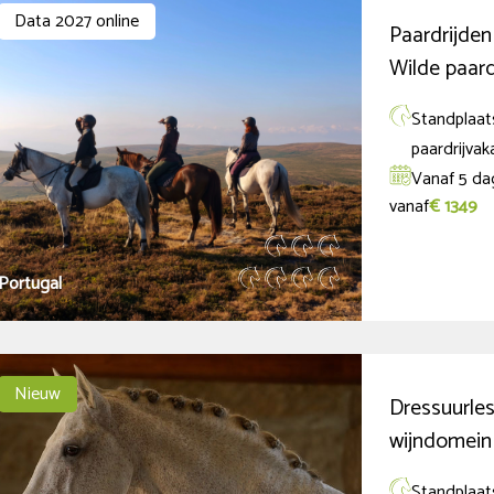
Data 2027 online
Paardrijden
Wilde paard
Standplaats
paardrijvak
Vanaf 5 da
vanaf
€ 1349
Portugal
Nieuw
Dressuurles
wijndomein 
Standplaats