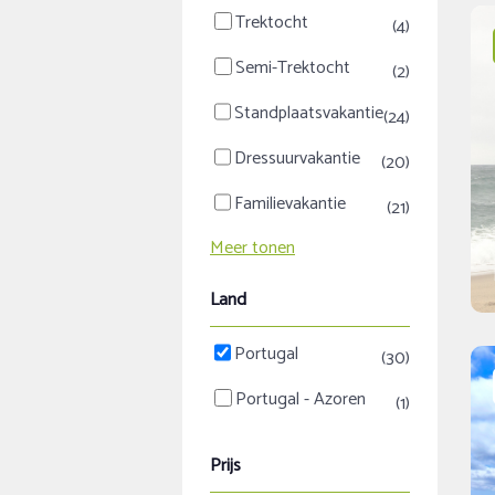
Trektocht
(4)
Semi-Trektocht
(2)
Standplaatsvakantie
(24)
Dressuurvakantie
(20)
Familievakantie
(21)
Meer tonen
Land
Portugal
(30)
Portugal - Azoren
(1)
Prijs