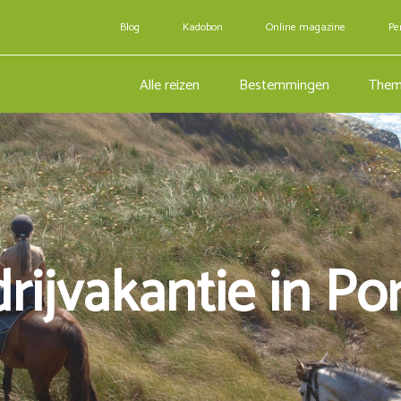
Blog
Kadobon
Online magazine
Pe
Alle reizen
Bestemmingen
Them
rijvakantie in Po