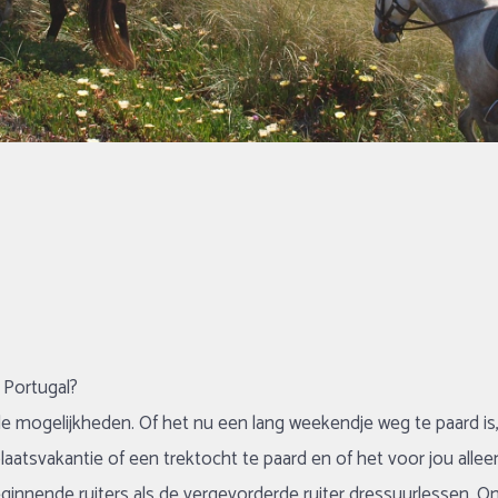
 Portugal?
vele mogelijkheden. Of het nu een lang weekendje weg te paard i
plaatsvakantie of een trektocht te paard en of het voor jou allee
innende ruiters als de vergevorderde ruiter dressuurlessen. On