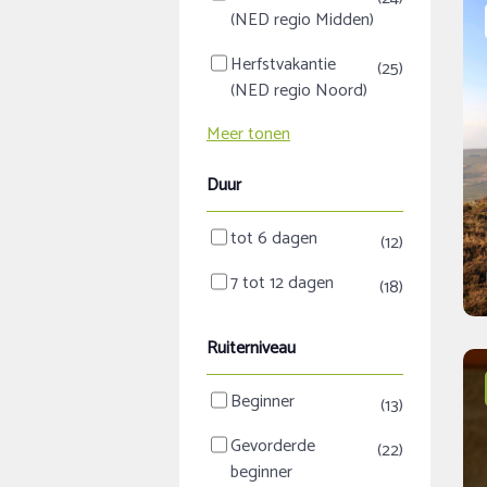
(NED regio Midden)
Herfstvakantie
(25)
(NED regio Noord)
Meer tonen
Duur
tot 6 dagen
(12)
7 tot 12 dagen
(18)
Ruiterniveau
Beginner
(13)
Gevorderde
(22)
beginner