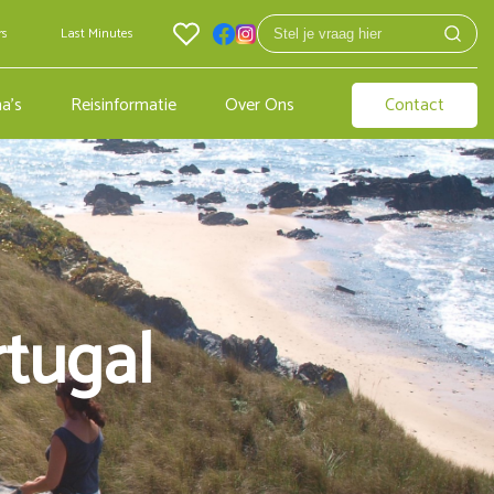
rs
Last Minutes
a's
Reisinformatie
Over Ons
Contact
rtugal