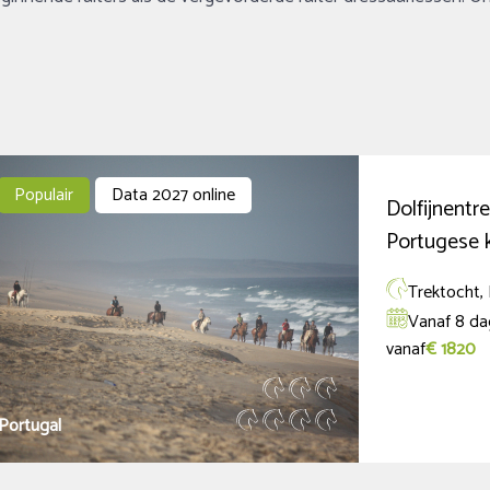
Populair
Data 2027 online
Dolfijnentr
Portugese 
Trektocht, 
Vanaf 8 da
vanaf
€ 1820
Portugal