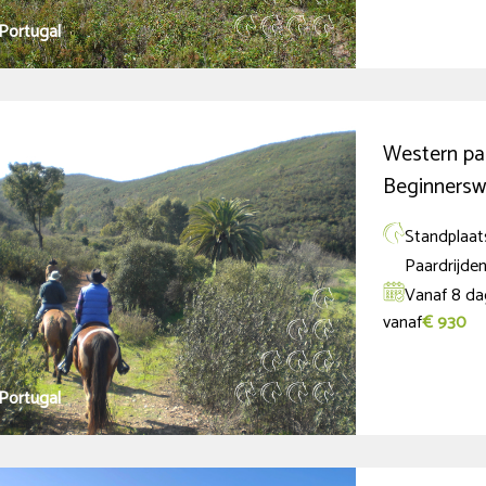
Portugal
Western paa
Beginners
Standplaat
Paardrijde
Vanaf 8 dag
vanaf
€ 930
Portugal