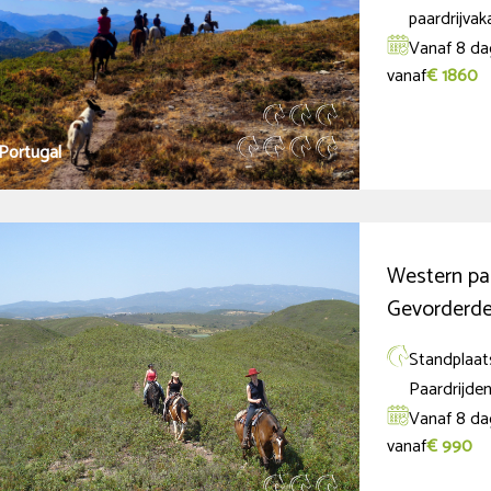
paardrijvak
Vanaf 8 da
vanaf
€ 1860
Portugal
Western paa
Gevorderd
Standplaat
Paardrijde
Vanaf 8 da
vanaf
€ 990