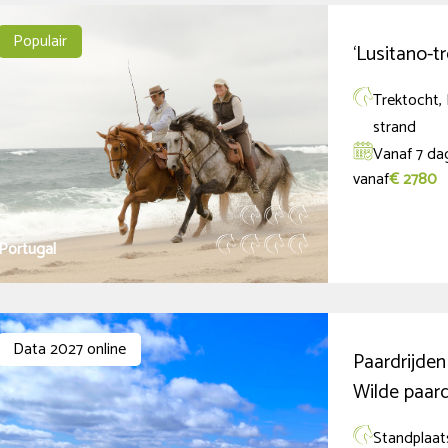
Populair
‘Lusitano-tr
Trektocht, 
strand
Vanaf 7 da
vanaf
€ 2780
Portugal
Data 2027 online
Paardrijden
Wilde paar
Standplaats