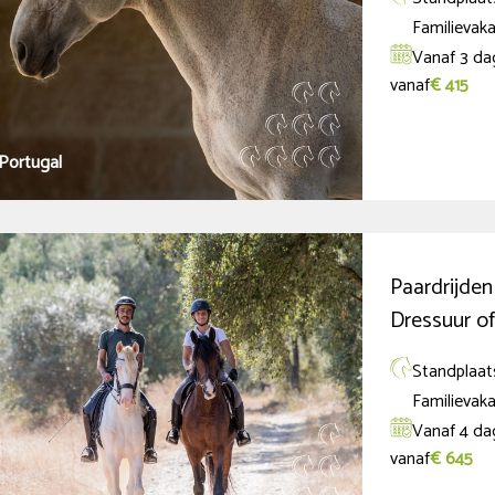
Familievaka
Vanaf 3 da
vanaf
€ 415
Portugal
Paardrijden
Dressuur of
Standplaats
Familievaka
Vanaf 4 dag
vanaf
€ 645