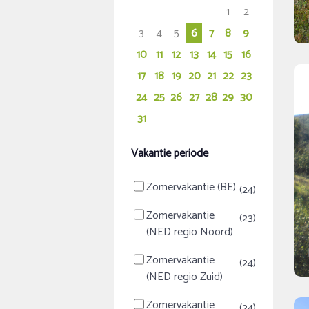
1
2
3
4
5
6
7
8
9
10
11
12
13
14
15
16
17
18
19
20
21
22
23
24
25
26
27
28
29
30
31
Vakantie periode
Zomervakantie (BE)
(24)
Zomervakantie
(23)
(NED regio Noord)
Zomervakantie
(24)
(NED regio Zuid)
Zomervakantie
(24)