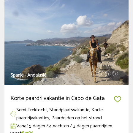
Data 2027 online
(5)
Thema
Trektocht
(4)
Semi-Trektocht
(42)
Standplaatsvakantie
(17)
Spanje - Andalusië
Safari te paard in Afrika
(5)
Familievakantie
(17)
Korte paardrijvakantie in Cabo de Gata
Meer tonen
Semi-Trektocht, Standplaatsvakantie, Korte
paardrijvakanties, Paardrijden op het strand
Land
Vanaf 5 dagen / 4 nachten / 3 dagen paardrijden