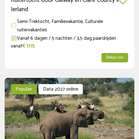
Ruitertocht door Galway en Clare County in
Boven de € 3000
Ierland
Semi-Trektocht, Familievakantie, Culturele
Periode
ruitervakanties
Vanaf 6 dagen / 5 nachten / 3,5 dag paardrijden
vanaf
€ 1775
Aankomsten
Bekijk reis
augustus
2026
ma
di
wo
do
vr
za
zo
Populair
Data 2027 online
1
2
3
4
5
6
7
8
9
10
11
12
13
14
15
16
17
18
19
20
21
22
23
24
25
26
27
28
29
30