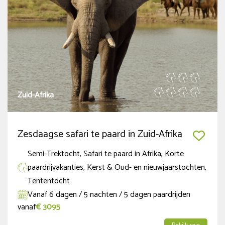
Ruiterniveau
Beginner
(2)
Gevorderde beginner
(14)
Gevorderde Ruiter
Zuid-Afrika
(42)
Zeer gevorderde Ruiter
(42)
Zesdaagse safari te paard in Zuid-Afrika
Nieuwe of populaire reizen
Semi-Trektocht, Safari te paard in Afrika, Korte
paardrijvakanties, Kerst & Oud- en nieuwjaarstochten,
Populair
(7)
Tententocht
Nieuw
(8)
Vanaf 6 dagen / 5 nachten / 5 dagen paardrijden
vanaf
€ 3095
Vol in 2026
(1)