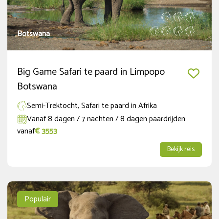
31
Vakantie periode
Botswana
Zomervakantie (BE)
(26)
Zomervakantie (NED regio Noord)
Big Game Safari te paard in Limpopo
(12)
Botswana
Zomervakantie (NED regio Zuid)
(20)
Semi-Trektocht, Safari te paard in Afrika
Zomervakantie (NED regio Midden)
(24)
Vanaf 8 dagen / 7 nachten / 8 dagen paardrijden
Herfstvakantie (NED regio Noord)
vanaf
€ 3553
(13)
Meer tonen
Bekijk reis
Duur
tot 6 dagen
(16)
Populair
7 tot 12 dagen
(26)