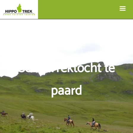
+32 12 74 45 75
Blog
info@hippotrek.be
Semi-Trektocht te
paard