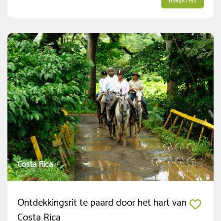
Bekijk reis
Extra Opties
1-persoons accommodatie
(15)
Niet-ruiter
(7)
Costa Rica
Ontdekkingsrit te paard door het hart van
Costa Rica