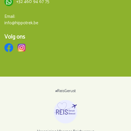
+32 460 94 67 75
Email:
info@hippotrek.be
Volg ons
#ReisGerust