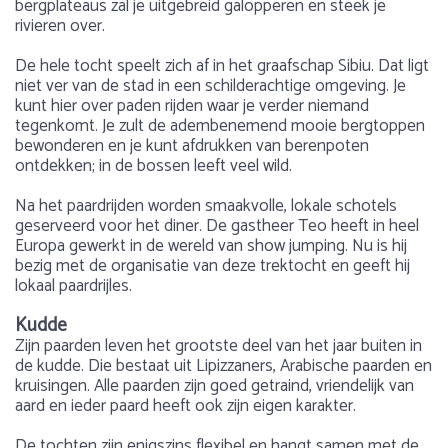
bergplateaus zal je uitgebreid galopperen en steek je
rivieren over.
De hele tocht speelt zich af in het graafschap Sibiu. Dat ligt
niet ver van de stad in een schilderachtige omgeving. Je
kunt hier over paden rijden waar je verder niemand
tegenkomt. Je zult de adembenemend mooie bergtoppen
bewonderen en je kunt afdrukken van berenpoten
ontdekken; in de bossen leeft veel wild.
Na het paardrijden worden smaakvolle, lokale schotels
geserveerd voor het diner. De gastheer Teo heeft in heel
Europa gewerkt in de wereld van show jumping. Nu is hij
bezig met de organisatie van deze trektocht en geeft hij
lokaal paardrijles.
Kudde
Zijn paarden leven het grootste deel van het jaar buiten in
de kudde. Die bestaat uit Lipizzaners, Arabische paarden en
kruisingen. Alle paarden zijn goed getraind, vriendelijk van
aard en ieder paard heeft ook zijn eigen karakter.
De tochten zijn enigszins flexibel en hangt samen met de