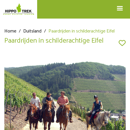
+32 12 74 45 75
Blog
info@hippotrek.be
Home
/
Duitsland
/
Paardrijden in schilderachtige Eifel
Paardrijden in schilderachtige Eifel