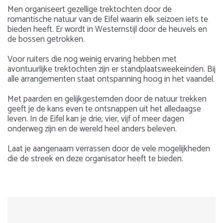
Men organiseert gezellige trektochten door de
romantische natuur van de Eifel waarin elk seizoen iets te
bieden heeft. Er wordt in Westernstijl door de heuvels en
de bossen getrokken.
Voor ruiters die nog weinig ervaring hebben met
avontuurlijke trektochten zijn er standplaatsweekeinden. Bij
alle arrangementen staat ontspanning hoog in het vaandel.
Met paarden en gelijkgestemden door de natuur trekken
geeft je de kans even te ontsnappen uit het alledaagse
leven. In de Eifel kan je drie, vier, vijf of meer dagen
onderweg zijn en de wereld heel anders beleven.
Laat je aangenaam verrassen door de vele mogelijkheden
die de streek en deze organisator heeft te bieden.
ALLE MOGELIJKHEDEN OP EEN RIJTJE:
Gewicht
Over Duitsland
Reiziger
10
Max. 95 kg
Duitsland is een land met veel groene natuur, meren,
Standplaatsvakantie
1
2
3
4
5
DATUM: 16-12-2024
heuvels, maar ook eeuwenoude burchten, kerken en
kloosters. Het is een paradijs voor veel vogel- en
Leeftijd