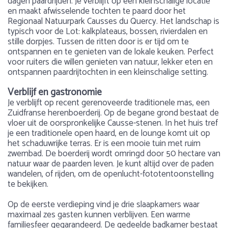
dagen paardrijden. Je verblijft op een kleinschalige locatie
en maakt afwisselende tochten te paard door het
Regionaal Natuurpark Causses du Quercy. Het landschap is
typisch voor de Lot: kalkplateaus, bossen, rivierdalen en
stille dorpjes. Tussen de ritten door is er tijd om te
ontspannen en te genieten van de lokale keuken. Perfect
voor ruiters die willen genieten van natuur, lekker eten en
ontspannen paardrijtochten in een kleinschalige setting.
Verblijf en gastronomie
Je verblijft op recent gerenoveerde traditionele mas, een
Zuidfranse herenboerderij. Op de begane grond bestaat de
vloer uit de oorspronkelijke Causse-stenen. In het huis tref
je een traditionele open haard, en de lounge komt uit op
het schaduwrijke terras. Er is een mooie tuin met ruim
zwembad. De boerderij wordt omringd door 50 hectare van
natuur waar de paarden leven. Je kunt altijd over de paden
wandelen, of rijden, om de openlucht-fototentoonstelling
te bekijken.
Op de eerste verdieping vind je drie slaapkamers waar
maximaal zes gasten kunnen verblijven. Een warme
familiesfeer gegarandeerd. De gedeelde badkamer bestaat