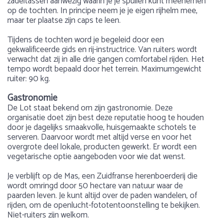
zadeltassen aanwezig waarin je je spullen kunt meenemen
op de tochten. In principe neem je je eigen rijhelm mee,
maar ter plaatse zijn caps te leen.
Tijdens de tochten word je begeleid door een
gekwalificeerde gids en rij-instructrice. Van ruiters wordt
verwacht dat zij in alle drie gangen comfortabel rijden. Het
tempo wordt bepaald door het terrein. Maximumgewicht
ruiter: 90 kg.
Gastronomie
De Lot staat bekend om zijn gastronomie. Deze
organisatie doet zijn best deze reputatie hoog te houden
door je dagelijks smaakvolle, huisgemaakte schotels te
serveren. Daarvoor wordt met altijd verse en voor het
overgrote deel lokale, producten gewerkt. Er wordt een
vegetarische optie aangeboden voor wie dat wenst.
Je verblijft op de Mas, een Zuidfranse herenboerderij die
wordt omringd door 50 hectare van natuur waar de
paarden leven. Je kunt altijd over de paden wandelen, of
rijden, om de openlucht-fototentoonstelling te bekijken.
Niet-ruiters zijn welkom.