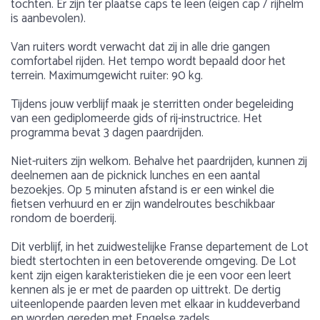
tochten. Er zijn ter plaatse caps te leen (eigen cap / rijhelm
is aanbevolen).
Van ruiters wordt verwacht dat zij in alle drie gangen
comfortabel rijden. Het tempo wordt bepaald door het
terrein. Maximumgewicht ruiter: 90 kg.
Tijdens jouw verblijf maak je sterritten onder begeleiding
van een gediplomeerde gids of rij-instructrice. Het
programma bevat 3 dagen paardrijden.
Niet-ruiters zijn welkom. Behalve het paardrijden, kunnen zij
deelnemen aan de picknick lunches en een aantal
bezoekjes. Op 5 minuten afstand is er een winkel die
fietsen verhuurd en er zijn wandelroutes beschikbaar
rondom de boerderij.
Dit verblijf, in het zuidwestelijke Franse departement de Lot
biedt stertochten in een betoverende omgeving. De Lot
kent zijn eigen karakteristieken die je een voor een leert
kennen als je er met de paarden op uittrekt. De dertig
uiteenlopende paarden leven met elkaar in kuddeverband
en worden gereden met Engelse zadels.