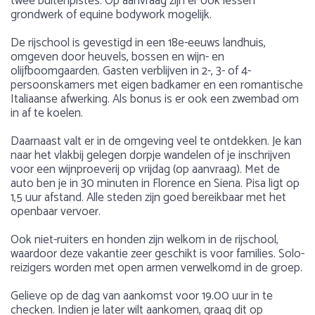
twee buitenpistes. Op aanvraag zijn er ook lessen
grondwerk of equine bodywork mogelijk.
De rijschool is gevestigd in een 18e-eeuws landhuis,
omgeven door heuvels, bossen en wijn- en
olijfboomgaarden. Gasten verblijven in 2-, 3- of 4-
persoonskamers met eigen badkamer en een romantische
Italiaanse afwerking. Als bonus is er ook een zwembad om
in af te koelen.
Daarnaast valt er in de omgeving veel te ontdekken. Je kan
naar het vlakbij gelegen dorpje wandelen of je inschrijven
voor een wijnproeverij op vrijdag (op aanvraag). Met de
auto ben je in 30 minuten in Florence en Siena. Pisa ligt op
1,5 uur afstand. Alle steden zijn goed bereikbaar met het
openbaar vervoer.
Ook niet-ruiters en honden zijn welkom in de rijschool,
waardoor deze vakantie zeer geschikt is voor families. Solo-
reizigers worden met open armen verwelkomd in de groep.
Gelieve op de dag van aankomst voor 19.00 uur in te
checken. Indien je later wilt aankomen, graag dit op