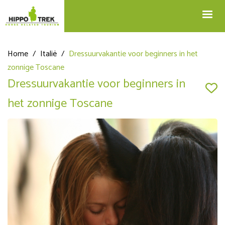
+32 12 74 45 75
Blog
info@hippotrek.be
Home
/
Italië
/
Dressuurvakantie voor beginners in het
zonnige Toscane
Dressuurvakantie voor beginners in
het zonnige Toscane