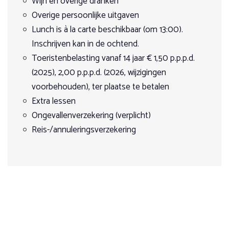
Wijn en overige dranken
= Vol
= Bijna vol
= Beschikbaar (op aanvraag)
Overige persoonlijke uitgaven
Lunch is à la carte beschikbaar (om 13:00).
Inschrijven kan in de ochtend.
Standaard aankomstdag is zaterdag. Andere aankomstdag
Toeristenbelasting vanaf 14 jaar € 1,50 p.p.p.d.
mogelijk op aanvraag.
(2025), 2,00 p.p.p.d. (2026, wijzigingen
Tijdens de (warme) zomerperiode zijn de lessen alleen in de
voorbehouden), ter plaatse te betalen
ochtend.
Extra lessen
Ongevallenverzekering (verplicht)
Upgrade naar Superior room is mogelijk te boeken op
Reis-/annuleringsverzekering
aanvraag tegen een toeslag van 25 euro p.p. per nacht. Gelieve
dit bij het boeken te vermelden bij opmerkingen.
Niet-ruiter prijs op basis van halfpension in een gedeelde kamer
1015 euro p.p.
Eenpersoonskamer toeslag is 40 euro per nacht (2026: 60