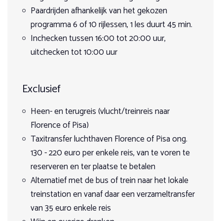
Augustus 2026
hetzelfde niveau, met een max. van 3 ruiters.
→
Paardrijden afhankelijk van het gekozen
programma 6 of 10 rijlessen, 1 les duurt 45 min.
27
28
29
30
31
1
2
Niet-ruiters en honden zijn welkom!
Inchecken tussen 16:00 tot 20:00 uur,
uitchecken tot 10:00 uur
8
3
4
5
6
7
9
€ 1.345
Exclusief
15
10
11
12
13
14
16
€ 1.345
Heen- en terugreis (vlucht/treinreis naar
22
Florence of Pisa)
17
18
19
20
21
23
€ 1.345
Taxitransfer luchthaven Florence of Pisa ong.
130 - 220 euro per enkele reis, van te voren te
29
24
25
26
27
28
30
reserveren en ter plaatse te betalen
€ 1.345
Alternatief met de bus of trein naar het lokale
treinstation en vanaf daar een verzameltransfer
31
1
2
3
4
5
6
van 35 euro enkele reis