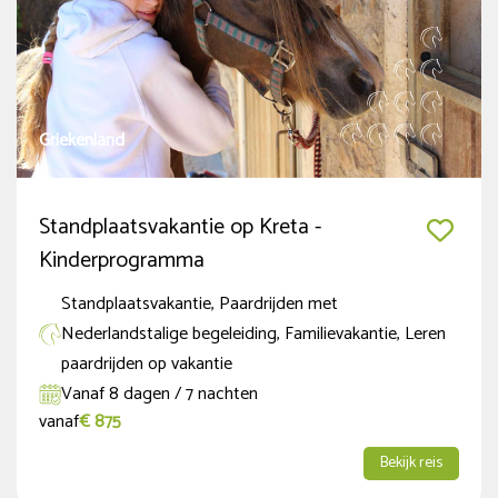
Zomervakantie (NED regio Zuid)
(7)
Zomervakantie (NED regio Midden)
(7)
Herfstvakantie (NED regio Noord)
(5)
Griekenland
Meer tonen
Duur
Standplaatsvakantie op Kreta -
Kinderprogramma
tot 6 dagen
(2)
Standplaatsvakantie, Paardrijden met
7 tot 12 dagen
(5)
Nederlandstalige begeleiding, Familievakantie, Leren
paardrijden op vakantie
Ruiterniveau
Vanaf 8 dagen / 7 nachten
vanaf
€ 875
Beginner
(4)
Bekijk reis
Gevorderde beginner
(7)