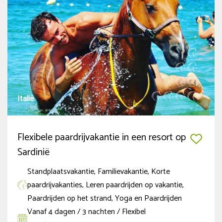
Thema
Standplaatsvakantie
(7)
Safari te paard in Afrika
(3)
Paardrijden met Nederlandstalige begeleiding
(3)
Italië
Familievakantie
(7)
Korte paardrijvakanties
(2)
Flexibele paardrijvakantie in een resort op
Meer tonen
Sardinië
Land
Standplaatsvakantie, Familievakantie, Korte
paardrijvakanties, Leren paardrijden op vakantie,
Griekenland
(3)
Paardrijden op het strand, Yoga en Paardrijden
Vanaf 4 dagen / 3 nachten / Flexibel
Italië
(1)