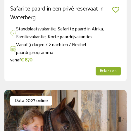
Aankomsten
Safari te paard in een privé reservaat in
Waterberg
augustus
2026
Standplaatsvakantie, Safari te paard in Afrika,
ma
di
wo
do
vr
za
zo
Familievakantie, Korte paardrijvakanties
1
2
Vanaf 3 dagen / 2 nachten / Flexibel
3
4
5
6
7
8
9
paardrijprogramma
10
11
12
13
14
15
16
vanaf
€ 870
17
18
19
20
21
22
23
Bekijk reis
24
25
26
27
28
29
30
31
Vakantie periode
Data 2027 online
Zomervakantie (BE)
(7)
Zomervakantie (NED regio Noord)
(2)