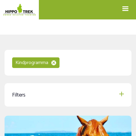
+32 12 74 45 75
Blog
info@hippotrek.be
Kindprogramma
Filters
Speciale aanbiedingen
Data 2027 online
(6)