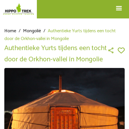
+32 12 74 45 75
Blog
info@hippotrek.be
Home
/
Mongolië
/
Authentieke Yurts tijdens een tocht
door de Orkhon-vallei in Mongolie
Authentieke Yurts tijdens een tocht
door de Orkhon-vallei in Mongolie