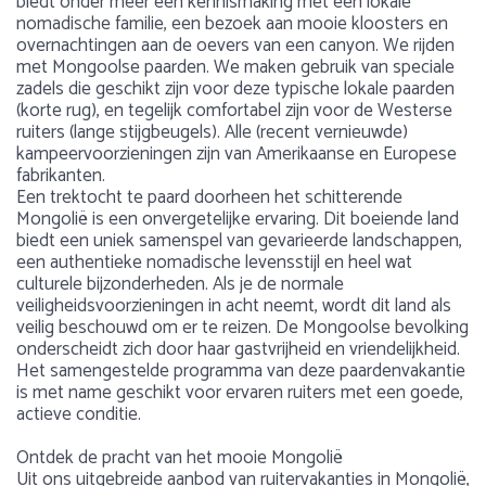
biedt onder meer een kennismaking met een lokale
nomadische familie, een bezoek aan mooie kloosters en
overnachtingen aan de oevers van een canyon. We rijden
met Mongoolse paarden. We maken gebruik van speciale
zadels die geschikt zijn voor deze typische lokale paarden
(korte rug), en tegelijk comfortabel zijn voor de Westerse
ruiters (lange stijgbeugels). Alle (recent vernieuwde)
kampeervoorzieningen zijn van Amerikaanse en Europese
fabrikanten.
Een trektocht te paard doorheen het schitterende
Mongolië is een onvergetelijke ervaring. Dit boeiende land
biedt een uniek samenspel van gevarieerde landschappen,
een authentieke nomadische levensstijl en heel wat
culturele bijzonderheden. Als je de normale
veiligheidsvoorzieningen in acht neemt, wordt dit land als
veilig beschouwd om er te reizen. De Mongoolse bevolking
onderscheidt zich door haar gastvrijheid en vriendelijkheid.
Het samengestelde programma van deze paardenvakantie
is met name geschikt voor ervaren ruiters met een goede,
actieve conditie.
Ontdek de pracht van het mooie Mongolië
Uit ons uitgebreide aanbod van ruitervakanties in Mongolië,