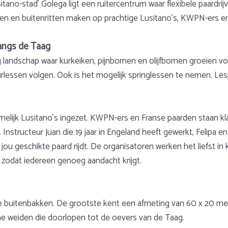
itano-stad’ Golega ligt een ruitercentrum waar flexibele paardr
men en buitenritten maken op prachtige Lusitano’s, KWPN-ers e
langs de Taag
g landschap waar kurkeiken, pijnbomen en olijfbomen groeien vo
rlessen volgen. Ook is het mogelijk springlessen te nemen. Le
ijk Lusitano’s ingezet. KWPN-ers en Franse paarden staan klaar
. Instructeur Juan die 19 jaar in Engeland heeft gewerkt, Felipa 
jou geschikte paard rijdt. De organisatoren werken het liefst in
, zodat iedereen genoeg aandacht krijgt.
e buitenbakken. De grootste kent een afmeting van 60 x 20 me
me weiden die doorlopen tot de oevers van de Taag.