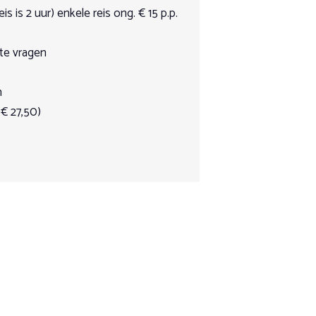
is is 2 uur) enkele reis ong. € 15 p.p.
te vragen
n
enrijden.
 € 27,50)
nrijden.
nrijden.