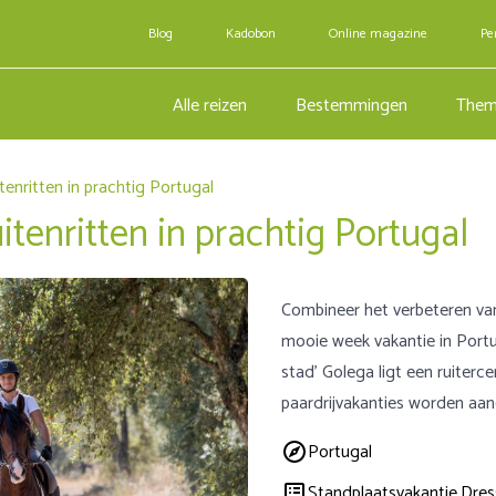
Blog
Kadobon
Online magazine
Pe
Alle reizen
Bestemmingen
Them
tenritten in prachtig Portugal
itenritten in prachtig Portugal
Combineer het verbeteren van
mooie week vakantie in Portug
stad’ Golega ligt een ruiterc
paardrijvakanties worden aa
Portugal
Standplaatsvakantie,
Dres