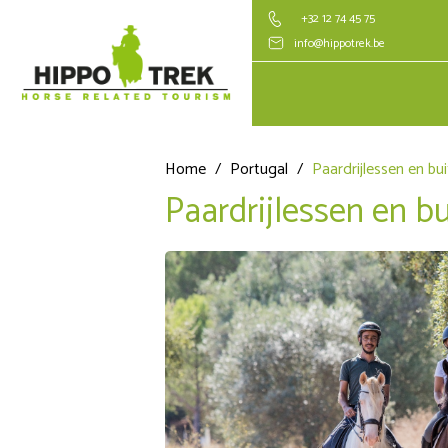
+32 12 74 45 75
info@hippotrek.be
Home
/
Portugal
/
Paardrijlessen en bui
Paardrijlessen en bu