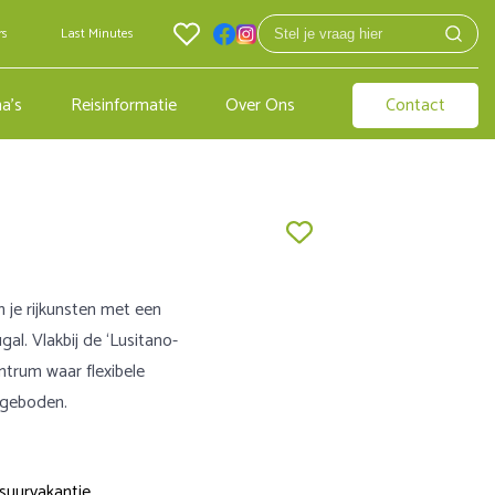
rs
Last Minutes
a's
Reisinformatie
Over Ons
Contact
 je rijkunsten met een
al. Vlakbij de ‘Lusitano-
entrum waar flexibele
ngeboden.
suurvakantie,