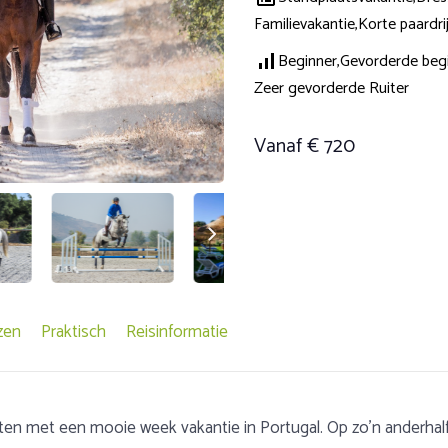
Familievakantie,
Korte paardri
Beginner,
Gevorderde begi
Zeer gevorderde Ruiter
Vanaf € 720
zen
Praktisch
Reisinformatie
sten met een mooie week vakantie in Portugal. Op zo’n anderhal