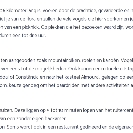
 26 kilometer lang is, voeren door de prachtige, gevarieerde en 
je van de flora en zullen de vele vogels die hier voorkomen je 
ten van een picknick. Op plekken die het bezoeken waard zijn, w
duren een tot drie uur.
teiten aangeboden zoals mountainbiken, roeien en kanoën. Vog
veneens tot de mogelijkheden. Ook kunnen er culturele uitsta
oal of Constância en naar het kasteel Almoural, gelegen op een 
tom: keuze genoeg om het paardrijden met andere activiteiten af
huizen. Deze liggen op 5 tot 10 minuten lopen van het ruitercent
rvan een zonder eigen badkamer.
ion. Soms wordt ook in een restaurant gedineerd en de eigenaar 