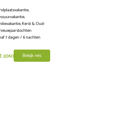
ndplaatsvakantie,
Standplaatsvakantie,
ssuurvakantie,
Dressuurvakantie,
ilievakantie, Kerst & Oud-
Familievakantie, Korte
nieuwjaarstochten
paardrijvakanties, Kerst & Oud
af 7 dagen / 6 nachten
en nieuwjaarstochten, Leren
paardrijden op vakantie
Vanaf 4 dagen / 3 nachten
Bekijk reis
€ 2060
Bekijk reis
vanaf
€ 1150