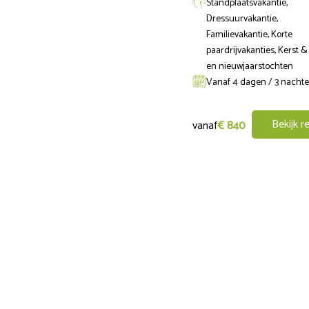
Standplaatsvakantie,
voor een offerte op maat.
Dressuurvakantie,
Familievakantie, Korte
2025 Niet-ruiter prijs per persoon op basi
paardrijvakanties, Kerst 
en nieuwjaarstochten
laagseizoen: 150 euro per nacht
Vanaf 4 dagen / 3 nacht
midden- en hoogseizoen: 175 euro p
Bekijk re
vanaf
€ 840
2026 Niet-ruiter prijs per persoon in een 
laagseizoen: half-pension 158 euro p
midden- en hoogseizoen: halfpension
Extra's:
extra lessen 87,50 euro per les
extra maaltijden 27,50 euro per maal
extra nachten mogelijk op aanvraag