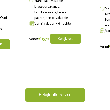
Standplaatsvakantie,
Dressuurvakantie,
Sta
Familievakantie, Leren
Dre
s van halfpension in een gedeelde kamer met een ruiter:
& Oud-
paardrijden op vakantie
Fam
Vanaf 7 dagen / 6 nachten
en 
en
Van
er nacht
Bekijk reis
vanaf
€ 1570
is
vanaf
gedeelde kamer met een ruiter:
er nacht, volpension 185 euro per nacht
 185 euro per nacht, volpension 210 euro per nacht
Bekijk alle reizen
tijd