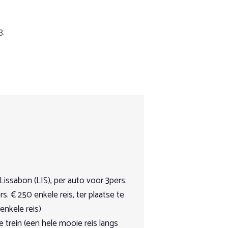
3.
er de bergen, door de bossen of over het
p basis van volpension. Neem contact
ordere ruiter. Of het nu een weekendje
 klassieke dressuur, of liever in
issabon (LIS), per auto voor 3pers.
rs. € 250 enkele reis, ter plaatse te
 enkele reis)
enrijden.
e trein (een hele mooie reis langs