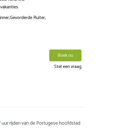
jvakanties
nner,
Gevorderde Ruiter,
Boek nu
Stel een vraag
f uur rijden van de Portugese hoofdstad