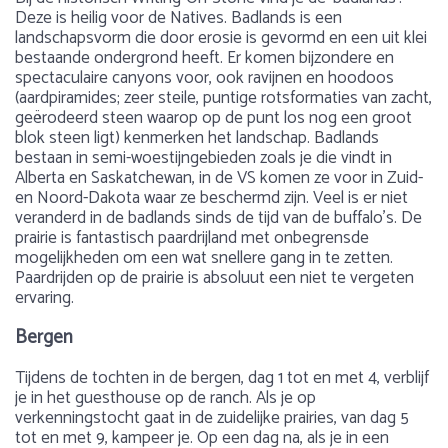
Deze is heilig voor de Natives. Badlands is een
landschapsvorm die door erosie is gevormd en een uit klei
bestaande ondergrond heeft. Er komen bijzondere en
spectaculaire canyons voor, ook ravijnen en hoodoos
(aardpiramides; zeer steile, puntige rotsformaties van zacht,
geërodeerd steen waarop op de punt los nog een groot
blok steen ligt) kenmerken het landschap. Badlands
bestaan in semi-woestijngebieden zoals je die vindt in
Alberta en Saskatchewan, in de VS komen ze voor in Zuid-
en Noord-Dakota waar ze beschermd zijn. Veel is er niet
veranderd in de badlands sinds de tijd van de buffalo’s. De
prairie is fantastisch paardrijland met onbegrensde
mogelijkheden om een wat snellere gang in te zetten.
Paardrijden op de prairie is absoluut een niet te vergeten
ervaring.
Bergen
Tijdens de tochten in de bergen, dag 1 tot en met 4, verblijf
je in het guesthouse op de ranch. Als je op
verkenningstocht gaat in de zuidelijke prairies, van dag 5
tot en met 9, kampeer je. Op een dag na, als je in een