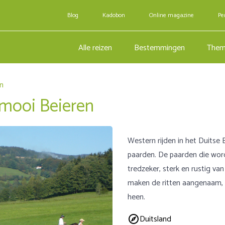
Blog
Kadobon
Online magazine
Pe
Alle reizen
Bestemmingen
Them
n
mooi Beieren
Western rijden in het Duitse
paarden. De paarden die wor
tredzeker, sterk en rustig v
maken de ritten aangenaam, t
heen.
Duitsland