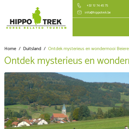
+32 12 74 45 75
info@hippotrek.be
Home
/
Duitsland
/
Ontdek mysterieus en wondermooi Beiere
Ontdek mysterieus en wonder