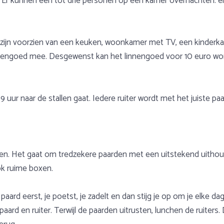
t. Er kunnen een tot drie personen op een kamer overnachten:
zijn voorzien van een keuken, woonkamer met TV, een kinderka
eddengoed mee. Desgewenst kan het linnengoed voor 10 euro wor
n 9 uur naar de stallen gaat. Iedere ruiter wordt met het juiste
ngen. Het gaat om tredzekere paarden met een uitstekend uithoud
ok ruime boxen.
je paard eerst, je poetst, je zadelt en dan stijg je op om je elk
ard en ruiter. Terwijl de paarden uitrusten, lunchen de ruiters. 