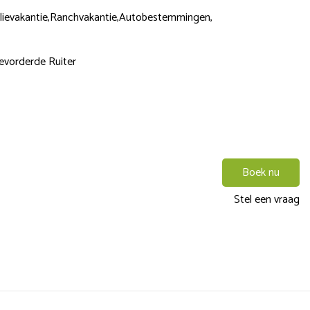
lievakantie,
Ranchvakantie,
Autobestemmingen,
evorderde Ruiter
Boek nu
Stel een vraag