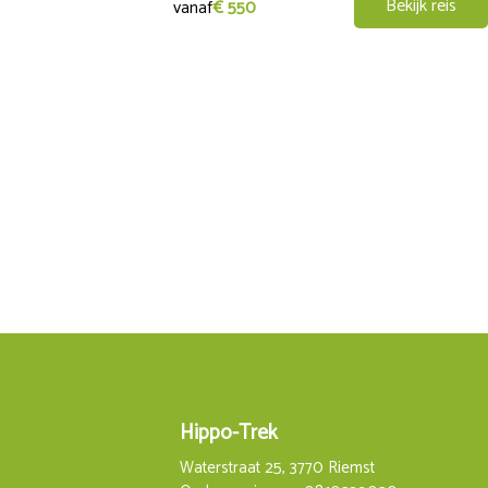
Bekijk reis
De paarden brengen ons vandaag naar de voet van de Brotjackl
vanaf
€ 550
omliggende landschap. Je rijdt over oude paarden- en ossenk
verder naar een herberg in het bos, in Kerschbaum. Hier is het 
Alternatieve tour
Op deze dag van paardrijden vertrekken we naar het goudmij
in Alberta, Canada, uit het midden van de 19e eeuw. Dit bou
rekenen op een heerlijk, uitgebreid buffet. De weg terug na
Hippo-Trek
Waterstraat 25, 3770 Riemst