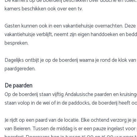
De kamers op de boerderij beschikken over douche en toile
kamers beschikken ook over een tv.
Gasten kunnen ook in een vakantiehuisje overnachten. Deze 
vakantiehuisje verblijft, neemt zijn eigen handdoeken en b
bespreken.
Dagelijks ontbijt je op de boerderij waarna je rond de klok va
paardgereden.
De paarden
Op de boerderij staan vijftig Andalusische paarden en kruisi
staan volop in de wei of in de paddocks, de boerderij heeft o
Je rijdt op een paard van de locatie. Elke ochtend verzorg je 
van Beieren. Tussen de middag is er een pauze ingelast voor pa