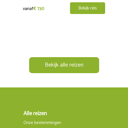
riegel. Dit is het hoogste punt in het Sonnewald. In deze omgev
Bekijk reis
vanaf
€ 730
arpaden over het landgoed Büchelstein naar een plateau dat wo
tijd om lekker te eten en te drinken in de tuin.
ndorp Hunding. De goudzoekers van Hunding hebben op een zuide
wwerk wordt omgeven door bossen en weilanden. Op deze fantasti
ar de boerderij voert over boswegen en oude ossenpaadjes.
Bekijk alle reizen
Alle reizen
Onze bestemmingen