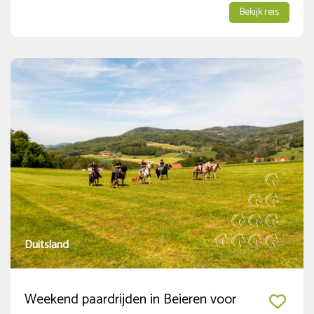
Bekijk reis
1-persoons accommodatie
(18)
Niet-ruiter
(19)
Korting voor kinderen
(2)
Duitsland
Weekend paardrijden in Beieren voor