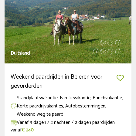
Ruiterniveau
Beginner
(9)
Gevorderde beginner
(18)
Gevorderde Ruiter
(34)
Duitsland
Zeer gevorderde Ruiter
(33)
Weekend paardrijden in Beieren voor
Nieuwe of populaire reizen
gevorderden
Populair
(3)
Standplaatsvakantie, Familievakantie, Ranchvakantie,
Nieuw
Korte paardrijvakanties, Autobestemmingen,
(4)
Weekend weg te paard
Vol in 2026
(7)
Vanaf 3 dagen / 2 nachten / 2 dagen paardrijden
vanaf
€ 240
Extra Opties