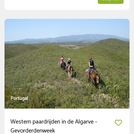
Canada
(3)
Duitsland
(6)
Frankrijk
(1)
Meer tonen
Prijs
Onder de € 500
€ 500 - € 1000
€ 1000 - € 2000
Portugal
€ 2000 - € 3000
Boven de € 3000
Western paardrijden in de Algarve -
Gevorderdenweek