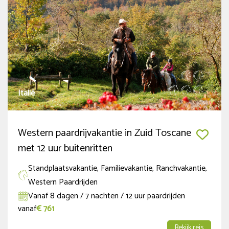
Thema
Trektocht
(2)
Semi-Trektocht
(1)
Standplaatsvakantie
(32)
Italië
Safari te paard in Afrika
(1)
Paardrijden met Nederlandstalige begeleiding
(2)
Western paardrijvakantie in Zuid Toscane
Meer tonen
met 12 uur buitenritten
Land
Standplaatsvakantie, Familievakantie, Ranchvakantie,
Western Paardrijden
Argentinië
(1)
Vanaf 8 dagen / 7 nachten / 12 uur paardrijden
vanaf
€ 761
Bosnië en Herzegovina
(1)
Bekijk reis