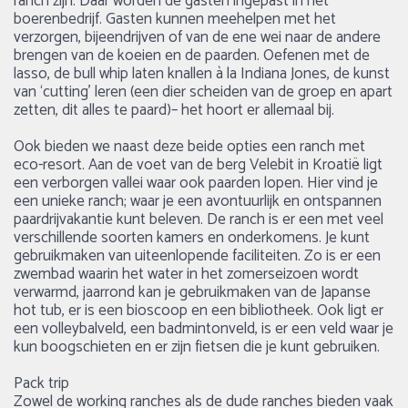
ranch zijn. Daar worden de gasten ingepast in het
boerenbedrijf. Gasten kunnen meehelpen met het
verzorgen, bijeendrijven of van de ene wei naar de andere
brengen van de koeien en de paarden. Oefenen met de
lasso, de bull whip laten knallen à la Indiana Jones, de kunst
van ‘cutting’ leren (een dier scheiden van de groep en apart
zetten, dit alles te paard)– het hoort er allemaal bij.
Ook bieden we naast deze beide opties een ranch met
eco-resort. Aan de voet van de berg Velebit in Kroatië ligt
een verborgen vallei waar ook paarden lopen. Hier vind je
een unieke ranch; waar je een avontuurlijk en ontspannen
paardrijvakantie kunt beleven. De ranch is er een met veel
verschillende soorten kamers en onderkomens. Je kunt
gebruikmaken van uiteenlopende faciliteiten. Zo is er een
zwembad waarin het water in het zomerseizoen wordt
verwarmd, jaarrond kan je gebruikmaken van de Japanse
hot tub, er is een bioscoop en een bibliotheek. Ook ligt er
een volleybalveld, een badmintonveld, is er een veld waar je
kun boogschieten en er zijn fietsen die je kunt gebruiken.
Pack trip
Zowel de working ranches als de dude ranches bieden vaak