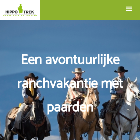
+32 12 74 45 75
Blog
info@hippotrek.be
Een avontuurlijke
ranchvakantie met
paarden