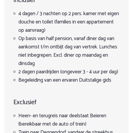
Inclusief
goed Engels kunnen. Dat maakte communiceren soms
gebied, in de deelstaat Brandenburg, in Thüringen en
Geschikt voor alle leeftijden
Selecteer Pakket
Beieren.
een beetje lastig. Maar dat deed niets af aan de
Min. 12 jaar voor het gevorderden arrangement
Lang weekend paardrijden voor gevorderden
4 dagen / 3 nachten op 2 pers. kamer met eigen
algehele (paardrij)ervaring en zou ik het iedereen
Gewicht
douche en toilet (families in een appartement
Twee uitgebreide paardrijtochten van ong. 3 - 4 uur
aanraden om hier een weekend of week te verblijven.
op aanvraag)
Schaap
9
Vertrekmaand
Maximum 90 kg
Lang weekend paardrijden voor beginners en
Op basis van half pension, vanaf diner dag van
DATUM: 25-09-2025
herintreders
Datum
Rijervaring
aankomst t/m ontbijt dag van vertrek. Lunches
niet inbegrepen. Excl. diner op maandag en
Twee paardrijtochten van ong. 3 - 4 uur met 1 uur paardrijles
Beginners tot gevorderden.
dinsdag
vóór elke tocht om de benodigde veiligheid te bieden.
Prijsoverzicht
Accommodatie
2 dagen paardrijden (ongeveer 3 - 4 uur per dag)
Begeleiding van een ervaren Duitstalige gids
Augustus 2026
Gezellige tweepersoonskamers en appartementen, alle
→
voorzien van douche, WC en TV.
Exclusief
27
28
29
30
31
1
2
Maaltijden
Heen- en terugreis naar deelstaat Beieren
Inclusief ontbijt en diner (maandag en dinsdag is er geen
6
3
4
5
7
8
9
diner op de boerderij).
(bereikbaar met de auto of trein)
€ 275
Trein naar Deggendorf, vandaar de streekbus,