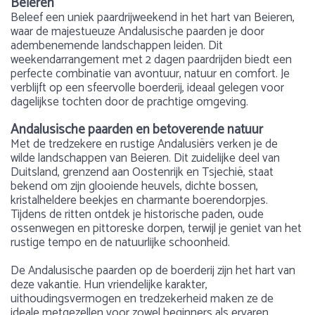
Beieren
Beleef een uniek paardrijweekend in het hart van Beieren,
waar de majestueuze Andalusische paarden je door
adembenemende landschappen leiden. Dit
weekendarrangement met 2 dagen paardrijden biedt een
perfecte combinatie van avontuur, natuur en comfort. Je
verblijft op een sfeervolle boerderij, ideaal gelegen voor
dagelijkse tochten door de prachtige omgeving.
Andalusische paarden en betoverende natuur
Met de tredzekere en rustige Andalusiërs verken je de
wilde landschappen van Beieren. Dit zuidelijke deel van
Duitsland, grenzend aan Oostenrijk en Tsjechië, staat
bekend om zijn glooiende heuvels, dichte bossen,
kristalheldere beekjes en charmante boerendorpjes.
Tijdens de ritten ontdek je historische paden, oude
ossenwegen en pittoreske dorpen, terwijl je geniet van het
rustige tempo en de natuurlijke schoonheid.
De Andalusische paarden op de boerderij zijn het hart van
deze vakantie. Hun vriendelijke karakter,
uithoudingsvermogen en tredzekerheid maken ze de
ideale metgezellen voor zowel beginners als ervaren