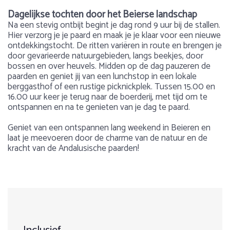
Dagelijkse tochten door het Beierse landschap
Na een stevig ontbijt begint je dag rond 9 uur bij de stallen.
Hier verzorg je je paard en maak je je klaar voor een nieuwe
ontdekkingstocht. De ritten variëren in route en brengen je
door gevarieerde natuurgebieden, langs beekjes, door
bossen en over heuvels. Midden op de dag pauzeren de
paarden en geniet jij van een lunchstop in een lokale
berggasthof of een rustige picknickplek. Tussen 15.00 en
16.00 uur keer je terug naar de boerderij, met tijd om te
ontspannen en na te genieten van je dag te paard.
Geniet van een ontspannen lang weekend in Beieren en
laat je meevoeren door de charme van de natuur en de
kracht van de Andalusische paarden!
Aantal deelnemers
Over Duitsland
Het lang weekend arrangement is mogelijk te boeken van
Ik heb onwijs genoten van het paardrijden in Beieren.
in het weekend of weekdagen (op aanvraag).
Geen minimum aantal deelnemers
Duitsland is een land met veel groene natuur, meren,
Prachtige trails, lieve en betrouwbare paarden en goede
1
2
3
4
5
heuvels, maar ook eeuwenoude burchten, kerken en
Op basis van halfpension met ontbijt en diner. Vegetariërs
begeleiding. Het enige wat ik persoonlijk zelf graag van
kloosters. Het is een paradijs voor veel vogel- en
Leeftijd
zijn welkom, veganisten moeten eigen maaltijden
tevoren had willen weten, was dat de mensen daar niet
amfibiesoorten. We bieden paardrijvakanties aan in het Eifel
verzorgen.