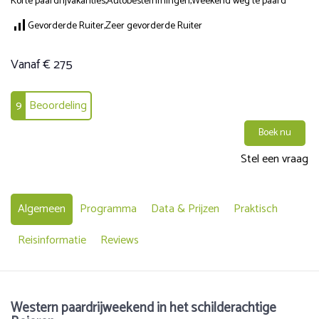
Korte paardrijvakanties,
Autobestemmingen,
Weekend weg te paard
Gevorderde Ruiter,
Zeer gevorderde Ruiter
Vanaf € 275
9
Beoordeling
Boek nu
Stel een vraag
Algemeen
Programma
Data & Prijzen
Praktisch
Reisinformatie
Reviews
Western paardrijweekend in het schilderachtige