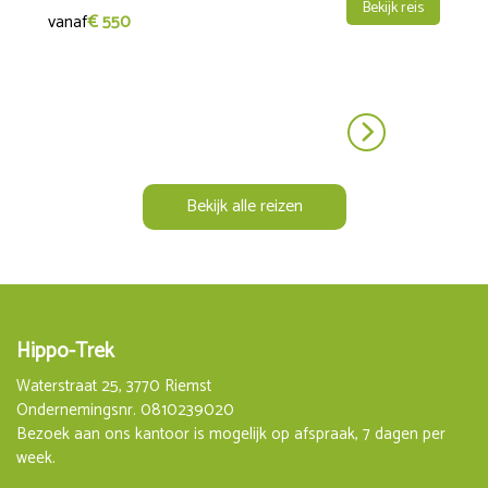
Bekijk reis
vanaf
€ 550
Bekijk alle reizen
Hippo-Trek
Waterstraat 25, 3770 Riemst
Ondernemingsnr. 0810239020
Bezoek aan ons kantoor is mogelijk op afspraak, 7 dagen per
week.