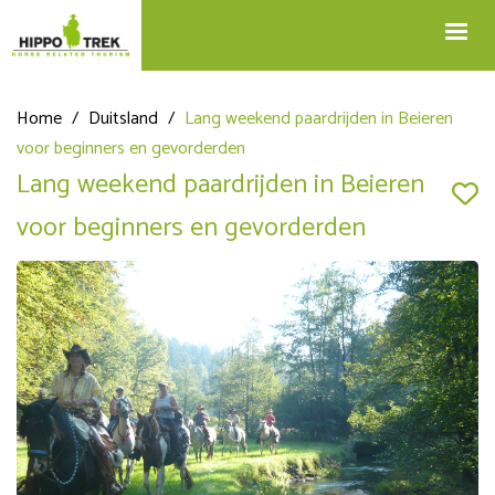
+32 12 74 45 75
Blog
info@hippotrek.be
Home
/
Duitsland
/
Lang weekend paardrijden in Beieren
voor beginners en gevorderden
Lang weekend paardrijden in Beieren
voor beginners en gevorderden