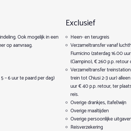
1
2
3
4
5
Stap 1
Stap 2
Stap 3
Stap 4
Stap 5
el parasoldennen, palmbomen en eucalyptussen in de beschermd
 nodige presentaties, een gezamenlijk aperitief, een praatje e
Exclusief
rwelkomt Sardinië je met een bloemenpracht op de uitgestrekte 
els en bergen en meren. Een geweldig land dus op te paard te ve
indeling. Ook mogelijk in een
Heen- en terugreis
eren terug naar ranch. Deze eerste dag is erg belangrijk, het is
er op aanvraag.
Verzameltransfer vanaf luch
e reisuitrusting, de manier en gedragsregels bij het reizen te pa
Fiumicino (zaterdag 16.00 uur
(Ciampino), € 260 p.p. retour o
h naar de Maremma
Verzameltransfer treinstation
mma terug naar de ranch
ange rit in de ochtend en een kortere rit in de middag, voor een
 5 – 6 uur te paard per dag)
trein tot Chiusi 2-3 uur) alle
omen).
uur € 40 p.p. retour, ter plaa
reis.
Overige drankjes, (tafel)wijn
ge de heersende weersomstandigheden of om technische rede
t voor trails.
Overige maaltijden
Overige persoonlijke uitgave
Reisverzekering