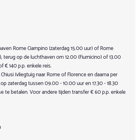
e gebieden.
n de toewijzing van de paarden.
velden. Maar ook Oleanders, olijf-, eucalyptus- en
rkennen.
 een kwestie van "de groep samenstellen", van het controleren
thaven Rome Ciampino (zaterdag 15.00 uur) of Rome
ard.
), terug op de luchthaven om 12.00 (Fiumicino) of 13.00
f € 140 p.p. enkele reis.
 Chiusi (vliegtuig naar Rome of Florence en daarna per
 totaal van vijf of zes uur per dag.
en op zaterdag tussen 09.00 - 10.00 uur en 17.30 - 18.30
tse te betalen. Voor andere tijden transfer € 60 p.p. enkele
nen.
n