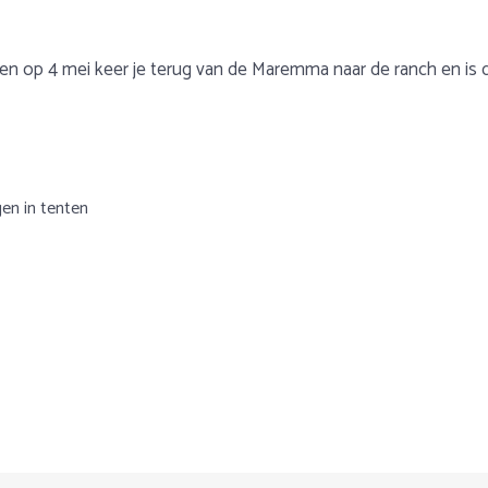
 en op 4 mei keer je terug van de Maremma naar de ranch en is 
gen in tenten
rs kan de bus worden gebruikt.
roeien andere bloemen en planten. In het noorden vindt men grote