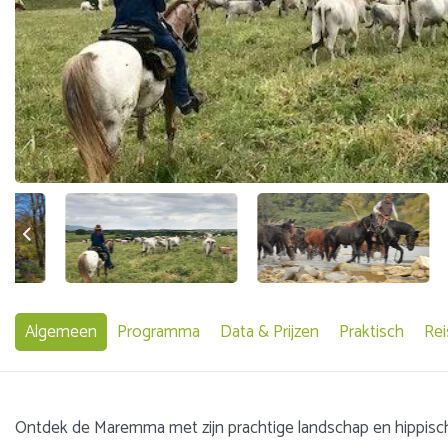
Algemeen
Programma
Data & Prijzen
Praktisch
Rei
Ontdek de Maremma met zijn prachtige landschap en hippisc