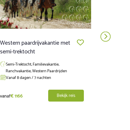
Italië
Italië
Western paardrijvakantie met
Western p
semi-trektocht
Zuid Tosc
buitenritt
Semi-Trektocht, Familievakantie,
Ranchvakantie, Western Paardrijden
Standplaat
Vanaf 8 dagen / 7 nachten
Ranchvaka
Vanaf 8 d
Bekijk reis
vanaf
€ 1166
vanaf
€ 761