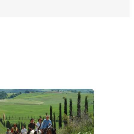
rusting vaak onaangename verrassingen met zich meebrengt. Het
 tussen voet en stijgbeugel mogelijk maakt. Schoenen met een
k een regenjas, een hoed ter bescherming, een draagbare
ar mogen niet te groot zijn, aangezien er weinig ruimte is op
ken en zal tijdens de trekking een EHBO-doos meenemen.
acht van de gids worden gebracht. Mensen met een allergie