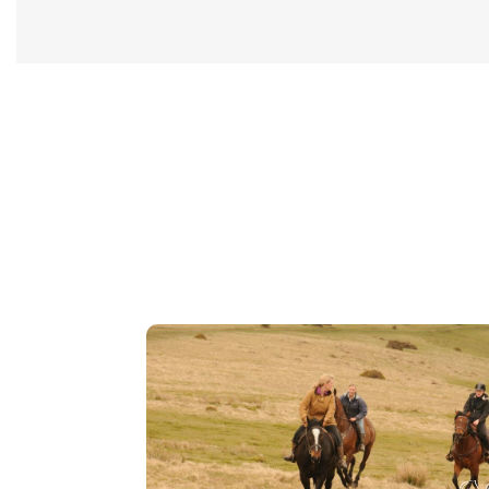
Voornamelijk bergpaden, landwegen en onverharde wegen.
Hoogte
Maximaal. 860 m. minimaal 100 meter. boven zeeniveau.
Maaltijden
Voor de lunch genieten we van een uitgebreide picknick, ontb
Rij-uitrusting
Je rijkleding moet comfortabel zijn en, belangrijker nog, ma
schoeisel moet niet alleen comfortabel zijn bij het rijden, 
gladde zool en zeer strakke kleding moet worden vermeden. 
lamp, een klein mes, badkleding en een slaapzak nodig; Voor d
het transportvoertuig en in de zadeltassen. Vermijd koffers
Eventuele gezondheidsproblemen waarvoor speciale medicatie