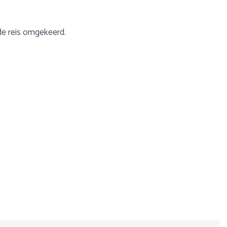
de reis omgekeerd.
 bossen terwijl in het zuiden enkel bomen en planten groeien