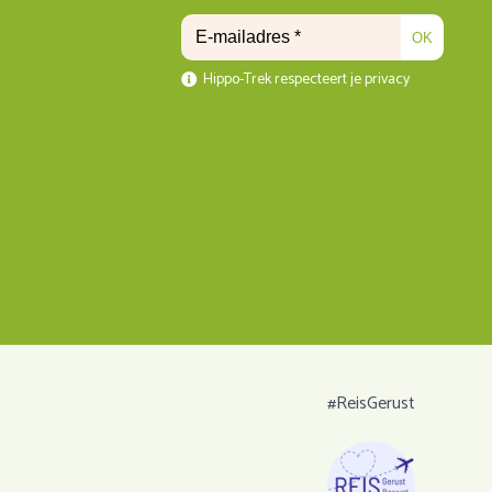
OK
Hippo-Trek respecteert je privacy
#ReisGerust