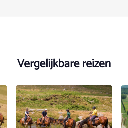
ijt en diner worden geserveerd in de landhuizen.
Vergelijkbare reizen
g niet gloednieuw zijn (vooral schoenen), aangezien nieuwe uit
maar ook bij het lopen, met een harde zool die een goed contact
De broek moet comfortabel en robuust zijn. Mogelijk heb je oo
e avond dien je een lichte trui mee te nemen. De spullen bij elka
 met een hard oppervlak. De gids kan basismedicijnen verstrek
 nodig is, moeten vóór vertrek op de trektocht onder de aand