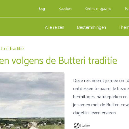
Blog
Kadobon
Online magazine
Pe
Alle reizen
Bestemmingen
Them
teri traditie
n volgens de Butteri traditie
Deze reis neemt je mee om d
ontdekken te paard. Je bezoe
hermitages, natuurparken en d
je samen met de Butteri co
dagelijks leven ervaren.
Italië