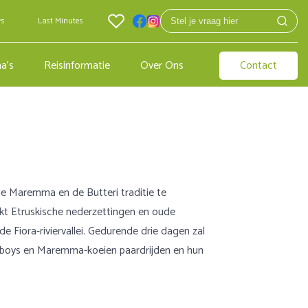
rs
Last Minutes
a's
Reisinformatie
Over Ons
Contact
e Maremma en de Butteri traditie te
kt Etruskische nederzettingen en oude
e Fiora-riviervallei. Gedurende drie dagen zal
wboys en Maremma-koeien paardrijden en hun