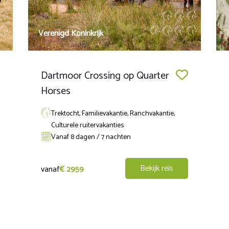
llergisch zijn voor gewone medicijnen.
Verenigd Koninkrijk
Dartmoor Crossing op Quarter
Horses
Trektocht, Familievakantie, Ranchvakantie,
Culturele ruitervakanties
Vanaf 8 dagen / 7 nachten
Bekijk reis
vanaf
€ 2959