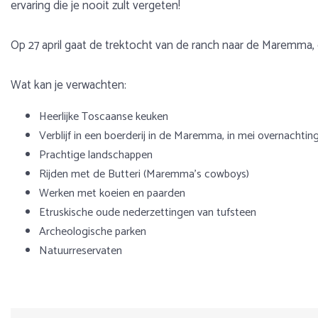
ervaring die je nooit zult vergeten!
Op 27 april gaat de trektocht van de ranch naar de Maremma,
Wat kan je verwachten:
Heerlijke Toscaanse keuken
Verblijf in een boerderij in de Maremma, in mei overnachtin
Prachtige landschappen
Rijden met de Butteri (Maremma's cowboys)
Werken met koeien en paarden
Etruskische oude nederzettingen van tufsteen
Archeologische parken
Natuurreservaten
Voorbeeldprogramma
Bagage
Over Italië
Zaterdagavond
Per minibus wordt de bagage vervoert. Voor sommige transfe
De natuur in Italië is per gebied zeer afwisselend, overal g