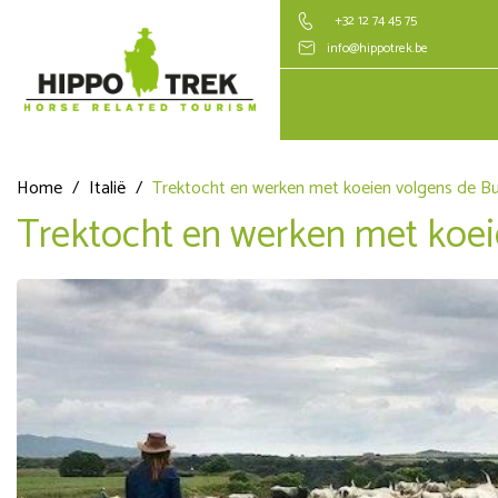
+32 12 74 45 75
info@hippotrek.be
Home
/
Italië
/
Trektocht en werken met koeien volgens de But
Trektocht en werken met koeie