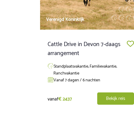
moeten hun eigen medicijnen meenemen, net als mensen die a
Verenigd Koninkrijk
Cattle Drive in Devon 7-daags
arrangement
Standplaatsvakantie, Familievakantie,
Ranchvakantie
Vanaf 7 dagen / 6 nachten
Bekijk reis
vanaf
€ 2437