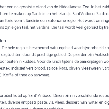
p het een na grootste eiland van de Middellandse Zee. In het zui
te maken op Sardinië en het eilandje Sant’Antioco. Sardinië is
an Italië vormt Sardinië een autonome regio. Het wordt omringd 
ns zijn eigen taal: het Sardijns. Die taal wordt veel gebruikt bij tr
nden
r. De hele regio is beschermd natuurgebied waar bijvoorbeeld k
dagtochten door dit prachtige gebied. De paarden zijn Arabisch
oor buiten in kuddes. Voor de lunch tijdens de paardrijdagen word
tek, inclusief vers brood, salade, kaas, olijven, vleeswaren, Sardi
). Koffie of thee op aanvraag.
ortabel hotel op Sant’ Antioco. Diners zijn in verschillende rest
en: diverse antipasti, pasta, vis, vlees, dessert, wijn, water en di