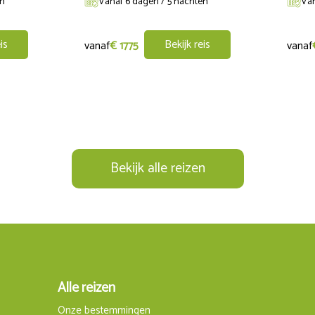
en
Vanaf 6 dagen / 5 nachten
Van
is
Bekijk reis
vanaf
€ 1775
vanaf
 de westkust van S. Antioco verkent, begint bij de fontein van 
nes van Su Semafuru, een historische seinpost die op hoogte ie g
stisch zicht op de zee rondom het eiland. Daarna vervolgt de ro
aarna bezoeken we het dorp Grutti’e Acqua en het graf van de reu
n is bij de mooie baai van Calasapone met zijn kliffen die de z
en meemaken. We dineren in een visrestaurant.
Bekijk alle reizen
gt de verzameltransfer naar het vliegveld.
Alle reizen
Onze bestemmingen