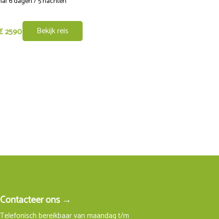
af 6 dagen / 5 nachten
Vanaf 6 dagen / 5 nachten
Bekijk reis
€ 2590
Bekijk reis
vanaf
€ 1495
Cannai, een oude drenkplaats voor vee in
eplaatst om de baai van Palmas te
ute naar de kustplaats Portu Sciusciau
s die in Su Niu’e su Cobru ligt. De
ee omarmen. Je kunt hier
Contacteer ons →
Telefonisch bereikbaar van maandag t/m