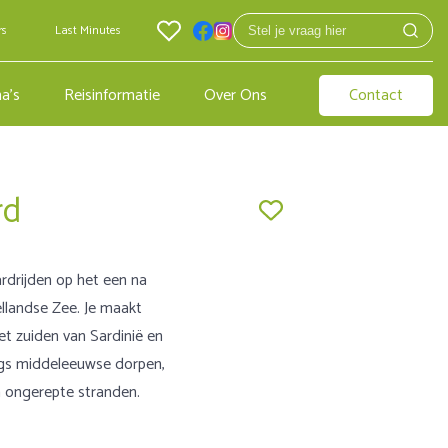
rs
Last Minutes
a's
Reisinformatie
Over Ons
Contact
rd
ardrijden op het een na
llandse Zee. Je maakt
et zuiden van Sardinië en
ngs middeleeuwse dorpen,
n ongerepte stranden.