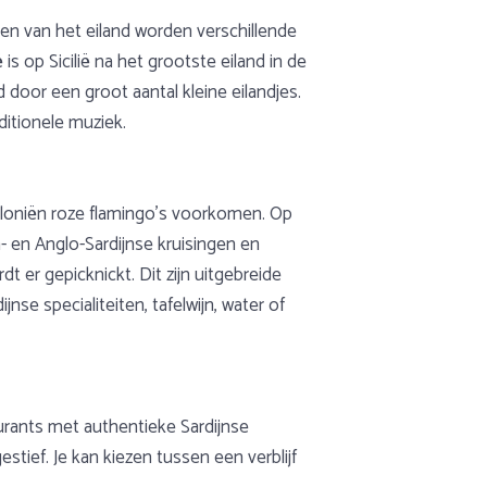
den van het eiland worden verschillende
 op Sicilië na het grootste eiland in de
door een groot aantal kleine eilandjes.
aditionele muziek.
oloniën roze flamingo’s voorkomen. Op
- en Anglo-Sardijnse kruisingen en
t er gepicknickt. Dit zijn uitgebreide
jnse specialiteiten, tafelwijn, water of
aurants met authentieke Sardijnse
gestief. Je kan kiezen tussen een verblijf