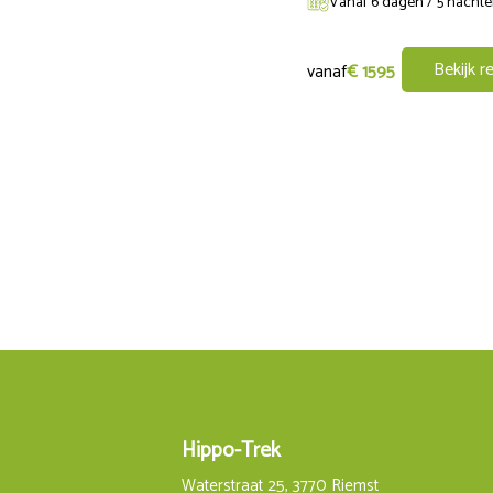
Vanaf 6 dagen / 5 nacht
Dag 7:
Bekijk re
vanaf
€ 1595
De tocht te paard waarbij je op deze dag
de Cannai-vallei. We rijden naar de ruï
beschermen. Vanaf dit punt heb je fanta
met mooi zicht op de grot van Sirene. D
laatste tussenstop die we onderweg make
zonsondergangen in schitterende kleur
Dag 8:
Na het dagelijks ontbijt in het hotel vol
Hippo-Trek
Waterstraat 25, 3770 Riemst