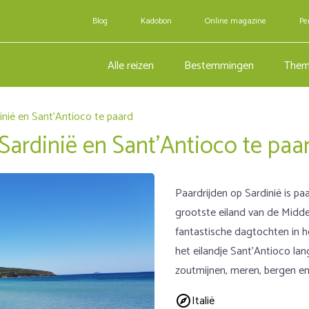
Blog
Kadobon
Online magazine
Pe
Alle reizen
Bestemmingen
Them
inië en Sant’Antioco te paard
Sardinië en Sant’Antioco te paa
Paardrijden op Sardinië is pa
grootste eiland van de Midde
fantastische dagtochten in h
het eilandje Sant’Antioco la
zoutmijnen, meren, bergen e
Italië