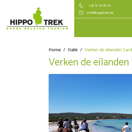
+32 12 74 45 75
info@hippotrek.be
Home
/
Italië
/
Verken de eilanden Sard
Verken de eilanden 