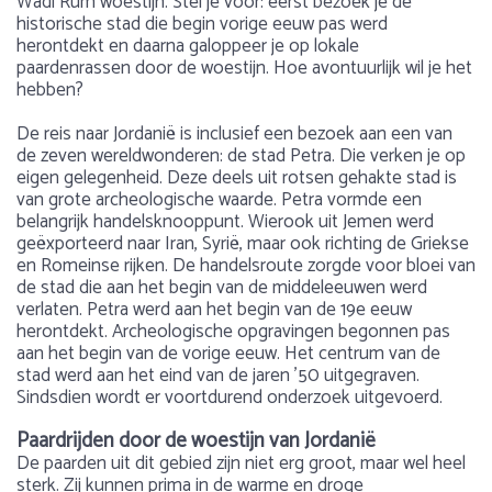
Wadi Rum woestijn. Stel je voor: eerst bezoek je de
historische stad die begin vorige eeuw pas werd
herontdekt en daarna galoppeer je op lokale
paardenrassen door de woestijn. Hoe avontuurlijk wil je het
hebben?
De reis naar Jordanië is inclusief een bezoek aan een van
de zeven wereldwonderen: de stad Petra. Die verken je op
eigen gelegenheid. Deze deels uit rotsen gehakte stad is
van grote archeologische waarde. Petra vormde een
belangrijk handelsknooppunt. Wierook uit Jemen werd
geëxporteerd naar Iran, Syrië, maar ook richting de Griekse
en Romeinse rijken. De handelsroute zorgde voor bloei van
de stad die aan het begin van de middeleeuwen werd
verlaten. Petra werd aan het begin van de 19e eeuw
herontdekt. Archeologische opgravingen begonnen pas
aan het begin van de vorige eeuw. Het centrum van de
stad werd aan het eind van de jaren ’50 uitgegraven.
Sindsdien wordt er voortdurend onderzoek uitgevoerd.
Paardrijden door de woestijn van Jordanië
De paarden uit dit gebied zijn niet erg groot, maar wel heel
sterk. Zij kunnen prima in de warme en droge