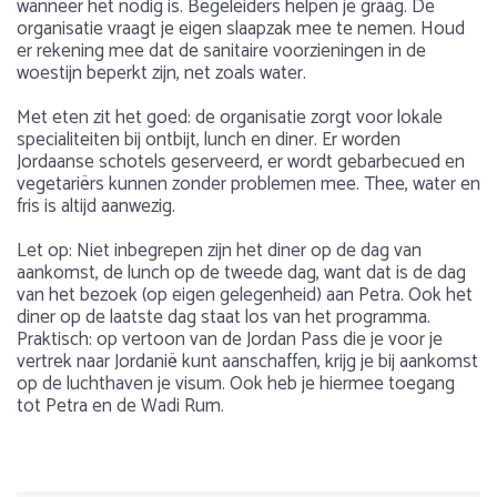
wanneer het nodig is. Begeleiders helpen je graag. De
organisatie vraagt je eigen slaapzak mee te nemen. Houd
er rekening mee dat de sanitaire voorzieningen in de
woestijn beperkt zijn, net zoals water.
Met eten zit het goed: de organisatie zorgt voor lokale
specialiteiten bij ontbijt, lunch en diner. Er worden
Jordaanse schotels geserveerd, er wordt gebarbecued en
vegetariërs kunnen zonder problemen mee. Thee, water en
fris is altijd aanwezig.
Let op: Niet inbegrepen zijn het diner op de dag van
aankomst, de lunch op de tweede dag, want dat is de dag
van het bezoek (op eigen gelegenheid) aan Petra. Ook het
diner op de laatste dag staat los van het programma.
Praktisch: op vertoon van de Jordan Pass die je voor je
vertrek naar Jordanië kunt aanschaffen, krijg je bij aankomst
op de luchthaven je visum. Ook heb je hiermee toegang
tot Petra en de Wadi Rum.
Voorbeeldprogramma
Gewicht
Over Jordanië
Fijne paarden en leuke mensen die ons verzorgden.