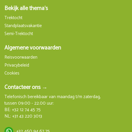
vr 2 april 2027
zo 11 april 2027
Bekijk alle thema's
10 Dagen
Trektocht
Op aanvraag
€ 1.798,00
Standplaatsvakantie
Semi-Trektocht
Boeken
Algemene voorwaarden
vr 9 april 2027
zo 18 april 2027
Reisvoorwaarden
10 Dagen
Privacybeleid
Op aanvraag
€ 1.798,00
Cookies
Boeken
Contacteer ons →
vr 16 april 2027
Telefonisch bereikbaar van maandag t/m zaterdag,
zo 25 april 2027
tussen 09:00 - 22.00 uur:
10 Dagen
BE:
+32 12 74 45 75
Op aanvraag
NL:
+31 43 220 3013
€ 1.798,00
Boeken
+32 460 94 67 75