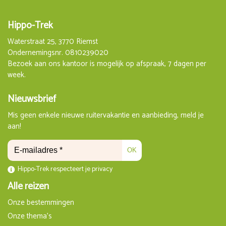
10 Dagen
Op aanvraag
Hippo-Trek
€ 1.798,00
Waterstraat 25, 3770 Riemst
Boeken
Ondernemingsnr. 0810239020
Bezoek aan ons kantoor is mogelijk op afspraak, 7 dagen per
vr 19 maart 2027
week.
zo 28 maart 2027
10 Dagen
Op aanvraag
Nieuwsbrief
€ 1.798,00
Mis geen enkele nieuwe ruitervakantie en aanbieding, meld je
Boeken
aan!
vr 26 maart 2027
OK
zo 4 april 2027
10 Dagen
Hippo-Trek respecteert je privacy
Op aanvraag
Alle reizen
€ 1.798,00
Onze bestemmingen
Boeken
Onze thema's