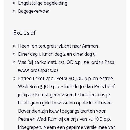
en de Colonnaded Street. Je kunt ervoor kiezen om verder
vr 18 september 2026
Engelstalige begeleiding
te wandelen naar het Klooster of naar de High Place of
zo 27 september 2026
Bagagevervoer
Sacrifice. Aan het einde van de dag geniet je van het diner,
10 Dagen
gevolgd door een kennismaking en briefing met je gids
Op aanvraag
voor de paardrijtocht.
€ 1.710,00
Exclusief
Boeken
Dag 3
Heen- en terugreis: vlucht naar Amman
vr 25 september 2026
De trektocht begint. Deze eerste rit voert langs
zo 4 oktober 2026
Diner dag 1, lunch dag 2 en diner dag 9
woestijndorpjes, langs een boomgaard bij een bron waar
10 Dagen
wordt geluncht en naar het kamp waar bij het kampvuur
Visa (bij aankomst), 40 JOD p.p., zie Jordan Pass
Op aanvraag
wordt gegeten. Een dag om optimaal te genieten van het
(www.jordanpass.jo)
3 ruiters | 7 vrije plaatsen
uitzicht over de bergen en de Wadi Araba woestijn.
€ 1.710,00
Entree ticket voor Petra 50 JOD p.p. en entree
Dag 4
Wadi Rum 5 JOD p.p. - met de Jordan Pass hoef
Boeken
je bij aankomst geen visum te betalen, dus je
Na het opbreken van je tent, poetsen en zadelen van je
vr 2 oktober 2026
hoeft geen geld te wisselen op de luchthaven.
paard, gaat de rit naar de Wadi Rum. Je ziet onderweg het
zo 11 oktober 2026
landschap veranderen van bergachtig naar woestijnachtig.
Bovendien zijn jouw toegangskaarten voor
10 Dagen
De rit voert tot ‘de 3 bomen’, de enige schaduwrijke plek in
Op aanvraag
Petra en Wadi Rum bij de prijs van 70 JOD p.p.
de omgeving. Ideaal voor de lunch. Daarna gaat het verder
€ 1.710,00
naar het noordelijke deel van de Wadi Rum. De rit voert
inbegrepen. Neem een geprinte versie mee van