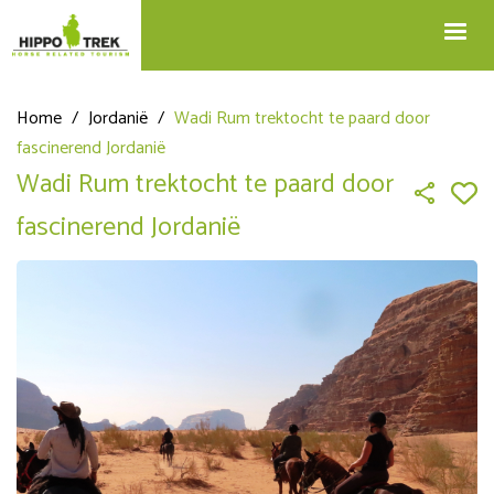
+32 12 74 45 75
Blog
info@hippotrek.be
Home
/
Jordanië
/
Wadi Rum trektocht te paard door
fascinerend Jordanië
Wadi Rum trektocht te paard door
fascinerend Jordanië