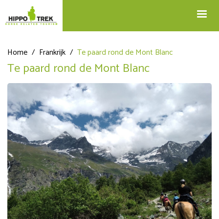
+32 12 74 45 75
Blog
info@hippotrek.be
Home
/
Frankrijk
/
Te paard rond de Mont Blanc
Te paard rond de Mont Blanc