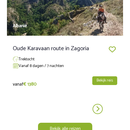
al sinds mensenheugenis gebruikt door bewoners,
passanten en hun vee. De aanleg van de weg die over de
Petit Saint Bernard voert dateert waarschijnlijk uit de
periode van keizer Julius Caesar, rond 45 voor Christus. De
weg was af in het jaar 2 of 3. Vanuit Seez rijden we naar de
Albanië
Romeinse weg die ons naar Saint Germain leidt. Vanaf daar
volgen wij de pas die duidelijk is gemarkeerd bij de grens
nabij ‘Cromlech’ en Colonne Joux. We lunchen en bezoeken
Oude Karavaan route in Zagoria
daarna het museum van Petit Saint Bernard. Ook
ontdekken wij de Romeinse ruïnes. Transfer per minibus
naar de thermische baden van Pré Saint Didier van waar wij
Trektocht
prachtig zicht hebben op de indrukwekkende Mont Blanc-
Vanaf 8 dagen / 7 nachten
keten. Tenslotte krijgen wij een transfer naar het
charmante, middeleeuwse hotel in Courmayeur waar wij
Bekijk reis
dineren en overnachten.
vanaf
€ 1380
Dag 6
Vandaag staat een mooie excursie naar Valle d’Aosta in
Italië op het programma. De nieuwe kolonie van Augusta
Preatoria Salassorum (Aosta) werd gesticht in 25 voor
Christus. Het ligt op de kruispunten tussen de weg van
Bekijk alle reizen