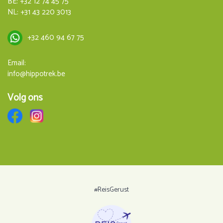
BE:
+32 12 74 45 75
Dag 8
NL:
+31 43 220 3013
Ontbijt en tijd voor vertrek.
+32 460 94 67 75
Email:
info@hippotrek.be
Volg ons
#ReisGerust