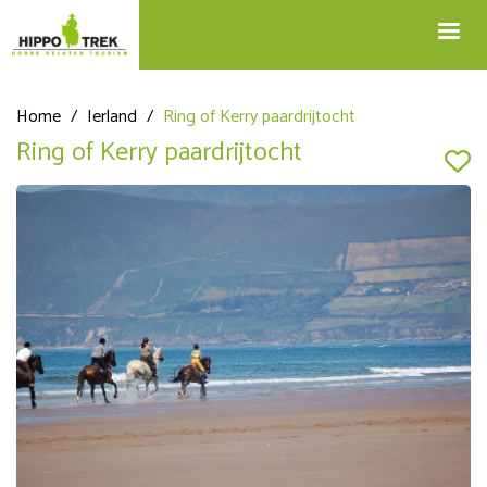
+32 12 74 45 75
Blog
info@hippotrek.be
Home
/
Ierland
/
Ring of Kerry paardrijtocht
Ring of Kerry paardrijtocht