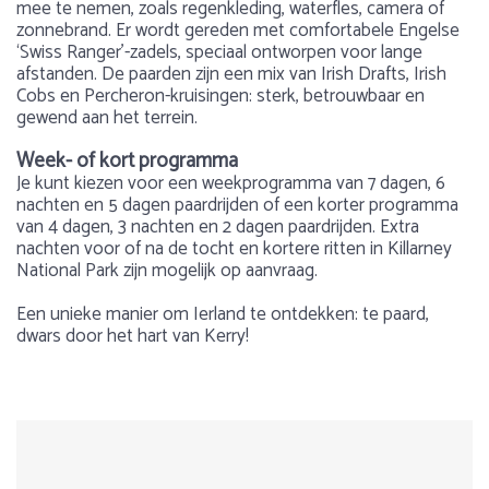
mee te nemen, zoals regenkleding, waterfles, camera of
zonnebrand. Er wordt gereden met comfortabele Engelse
‘Swiss Ranger’-zadels, speciaal ontworpen voor lange
afstanden. De paarden zijn een mix van Irish Drafts, Irish
Cobs en Percheron-kruisingen: sterk, betrouwbaar en
gewend aan het terrein.
Week- of kort programma
Je kunt kiezen voor een weekprogramma van 7 dagen, 6
nachten en 5 dagen paardrijden of een korter programma
van 4 dagen, 3 nachten en 2 dagen paardrijden. Extra
nachten voor of na de tocht en kortere ritten in Killarney
National Park zijn mogelijk op aanvraag.
Een unieke manier om Ierland te ontdekken: te paard,
dwars door het hart van Kerry!
Voorbeeld dagprogramma 7 daags-arrangement:
Gewicht
Over Ierland
Paarden zijn Irisch Draught kruisingen, dus meer
Max. 92 kg
Ierland is rijk aan mooie natuur en verzekerd je van een
Dag 1
koudbloed dan warmbloed. Superbetrouwbaar voor
1
2
3
4
5
avontuurlijke paardrijvakantie! Paardrijden door de groene
beginners maar minder geschikt voor mensen die van
heuvels en valleien, door de bossen of naar de ruige
Leeftijd
Aankomst op zaterdag, inchecken voor 17.00 uur en check-
lichtvoetige voorwaartse paarden houden.