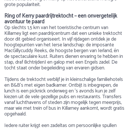
grote populariteit.
Ring of Kerry paardrijtrektocht – een onvergetelijk
avontuur te paard
Op slechts 1,5 km van het toeristische centrum van
Killarney ligt een paardrijcentrum dat een unieke trektocht
door dit gebied organiseert. In vijf rijdagen ontdek je de
hoogtepunten van het Ierse landschap: de imposante
MacGillycuddy Reeks, de hoogste bergen van Ierland, én
de spectaculaire kust. Ruiters dienen ervaring te hebben in
stap, draf (lichtrijden) en galop met een Engels zadel. De
tocht staat onder begeleiding van ervaren gidsen.
Tijdens de trektocht verblijf je in kleinschalige familiehotels
en B&B’s met eigen badkamer. Ontbijt is inbegrepen, de
lunch is een picknick onderweg en ’s avonds kun je zelf
kiezen uit de vele gezellige pubs en restaurants. Transfers
vanaf luchthavens of steden zijn mogelijk tegen meerprijs,
maar wie met trein of bus in Killarney aankomt, wordt gratis
opgehaald.
Iedere ruiter krijgt een zadeltas om persoonlijke spullen