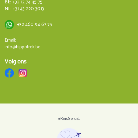
BE:
+32 12 74 45 75
NL:
+31 43 220 3013
+32 460 94 67 75
Email:
info@hippotrek.be
Volg ons
#ReisGerust