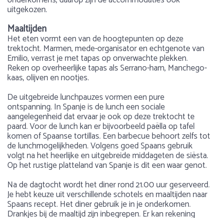
onderkomens, daarop zijn de accommodaties ook
uitgekozen.
Maaltijden
Het eten vormt een van de hoogtepunten op deze
trektocht. Marmen, mede-organisator en echtgenote van
Emilio, verrast je met tapas op onverwachte plekken.
Reken op overheerlijke tapas als Serrano-ham, Manchego-
kaas, olijven en nootjes.
De uitgebreide lunchpauzes vormen een pure
ontspanning. In Spanje is de lunch een sociale
aangelegenheid dat ervaar je ook op deze trektocht te
paard. Voor de lunch kan er bijvoorbeeld paëlla op tafel
komen of Spaanse tortillas. Een barbecue behoort zelfs tot
de lunchmogelijkheden. Volgens goed Spaans gebruik
volgt na het heerlijke en uitgebreide middageten de siësta.
Op het rustige platteland van Spanje is dit een waar genot.
Na de dagtocht wordt het diner rond 21.00 uur geserveerd.
Je hebt keuze uit verschillende schotels en maaltijden naar
Spaans recept. Het diner gebruik je in je onderkomen.
Drankjes bij de maaltijd zijn inbegrepen. Er kan rekening