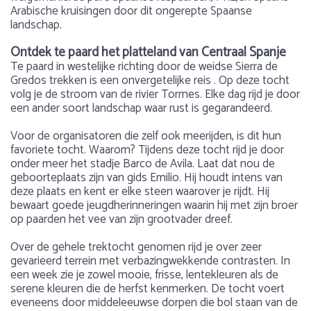
Arabische kruisingen door dit ongerepte Spaanse
landschap.
Ontdek te paard het platteland van Centraal Spanje
Te paard in westelijke richting door de weidse Sierra de
Gredos trekken is een onvergetelijke reis . Op deze tocht
volg je de stroom van de rivier Tormes. Elke dag rijd je door
een ander soort landschap waar rust is gegarandeerd.
Voor de organisatoren die zelf ook meerijden, is dit hun
favoriete tocht. Waarom? Tijdens deze tocht rijd je door
onder meer het stadje Barco de Avila. Laat dat nou de
geboorteplaats zijn van gids Emilio. Hij houdt intens van
deze plaats en kent er elke steen waarover je rijdt. Hij
bewaart goede jeugdherinneringen waarin hij met zijn broer
op paarden het vee van zijn grootvader dreef.
Over de gehele trektocht genomen rijd je over zeer
gevarieerd terrein met verbazingwekkende contrasten. In
een week zie je zowel mooie, frisse, lentekleuren als de
serene kleuren die de herfst kenmerken. De tocht voert
eveneens door middeleeuwse dorpen die bol staan van de