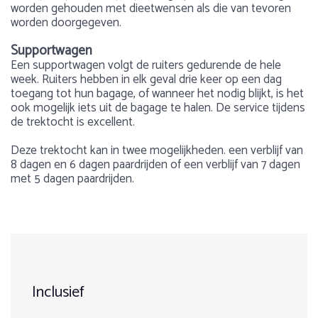
worden gehouden met dieetwensen als die van tevoren
worden doorgegeven.
Supportwagen
Een supportwagen volgt de ruiters gedurende de hele
week. Ruiters hebben in elk geval drie keer op een dag
toegang tot hun bagage, of wanneer het nodig blijkt, is het
ook mogelijk iets uit de bagage te halen. De service tijdens
de trektocht is excellent.
Deze trektocht kan in twee mogelijkheden. een verblijf van
8 dagen en 6 dagen paardrijden of een verblijf van 7 dagen
met 5 dagen paardrijden.
Voorbeeld dagprogramma
Gewicht:
Over Spanje
In een woord ‘Geweldig’ De paarden zijn goed verzorgd
Max. 90 kg
Spanje is rijk aan mooie natuur en verzekerd je van een
Dag 1:
en netjes opgevoed. De lunches verzorgd door Mamen
1
2
3
4
5
avontuurlijke paardrijvakantie! Paardrijden over de bergen
waren overheerlijk en het landschap was elke dag
en valleien, door de bossen of paardrijden over het strand.
Leeftijd:
Madrid – Navarredonda de Gredos Aankomst op de
opnieuw indrukwekkend. Daarnaast werd elke dag
Spanje te paard biedt vele mogelijkheden. Cultuur en
luchthaven van Madrid tegen 15.00 uur, verzameltransfer
Inclusief
afgesloten met een gezellig diner in leuke en
heerlijke wijnen proeven kan ook tot het arrangement
Minimaal 10 jaar en ervaren ruiter
van ongeveer twee uur naar Navarredonda de Gredos.
Prijsoverzicht
behoren.
authentieke hotels.
Onderweg stoppen we kort in de vestingstad Avila om het