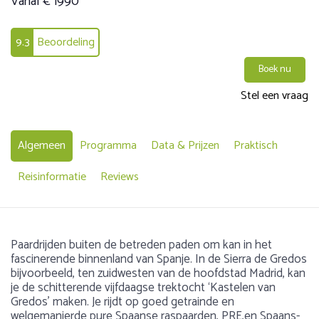
Vanaf € 1990
9.3
Beoordeling
Boek nu
Stel een vraag
Algemeen
Programma
Data & Prijzen
Praktisch
Reisinformatie
Reviews
Paardrijden buiten de betreden paden om kan in het
fascinerende binnenland van Spanje. In de Sierra de Gredos
bijvoorbeeld, ten zuidwesten van de hoofdstad Madrid, kan
je de schitterende vijfdaagse trektocht ‘Kastelen van
Gredos’ maken. Je rijdt op goed getrainde en
welgemanierde pure Spaanse raspaarden, PRE,en Spaans-